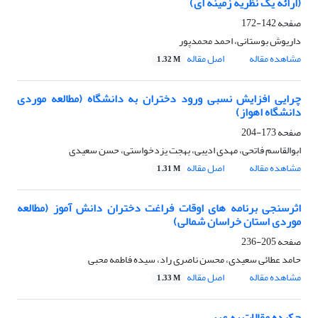
(ارائه یک نظریه زمینه ای)
صفحه
142-172
داریوش بوستانی، احمد محمدپور
مشاهده مقاله
اصل مقاله
1.32 M
چرایی افزایش نسبی ورود دختران به دانشگاه (مطالعه موردی
دانشگاه اهواز)
صفحه
173-204
ابوالقاسم فاتحی، مهدی ادیبی، بهجت یزدخواستی، حسن سعیدی
مشاهده مقاله
اصل مقاله
1.31 M
اثرسنجی برنامه های اوقات فراغت دختران دانش آموز (مطالعه
موردی استان خراسان شمالی)
صفحه
205-236
حامد عطائی سعیدی، محسن ناصری راد، سیده فاطمه محبی
مشاهده مقاله
اصل مقاله
1.33 M
چکیده مقالات به عربی