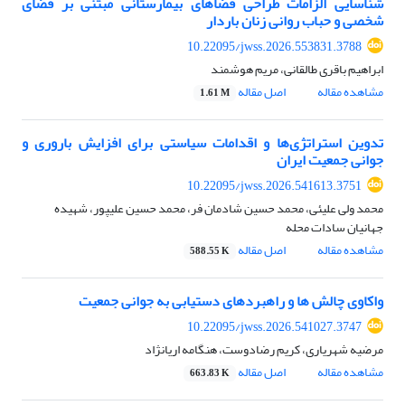
شناسایی الزامات طراحی فضاهای بیمارستانی مبتنی بر فضای
شخصی و حباب روانی زنان باردار
10.22095/jwss.2026.553831.3788
ابراهیم باقری طالقانی، مریم هوشمند
مشاهده مقاله
اصل مقاله
1.61 M
تدوین استراتژی‌ها و اقدامات سیاستی برای افزایش باروری و
جوانی جمعیت ایران
10.22095/jwss.2026.541613.3751
محمد ولی علیئی، محمد حسین شادمان فر، محمد حسین علیپور، شهیده
جهانیان سادات محله
مشاهده مقاله
اصل مقاله
588.55 K
واکاوی چالش­ ها و راهبردهای دستیابی به جوانی جمعیت
10.22095/jwss.2026.541027.3747
مرضیه شهریاری، کریم رضادوست، هنگامه اریانژاد
مشاهده مقاله
اصل مقاله
663.83 K