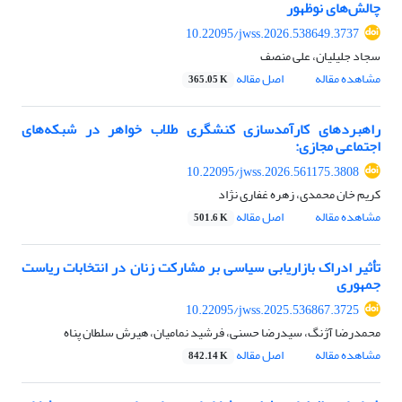
چالش‌های نوظهور
10.22095/jwss.2026.538649.3737
سجاد جلیلیان، علی منصف
مشاهده مقاله
اصل مقاله
365.05 K
راهبردهای کارآمدسازی کنشگری طلاب خواهر در شبکه‌های
اجتماعی مجازی:
10.22095/jwss.2026.561175.3808
کریم خان محمدی، زهره غفاری نژاد
مشاهده مقاله
اصل مقاله
501.6 K
تأثیر ادراک بازاریابی سیاسی بر مشارکت زنان در انتخابات ریاست
جمهوری
10.22095/jwss.2025.536867.3725
محمدرضا آژنگ، سیدرضا حسنی، فرشید نمامیان، هیرش سلطان پناه
مشاهده مقاله
اصل مقاله
842.14 K