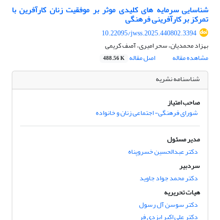
شناسایی سرمایه های کلیدی موثر بر موفقیت زنان کارآفرین با
تمرکز بر کارآفرینی فرهنگی
10.22095/jwss.2025.440802.3394
بهزاد محمدیان، سحر امیری، آصف کریمی
مشاهده مقاله
اصل مقاله
488.56 K
شناسنامه نشریه
صاحب امتیاز
شورای فرهنگی- اجتماعی زنان و خانواده
مدیر مسئول
دکتر عبدالحسین خسروپناه
سردبیر
دکتر محمد جواد جاوید
هیات تحریریه
دکتر سوسن آل رسول
دکتر علی اکبر ایزدی فر