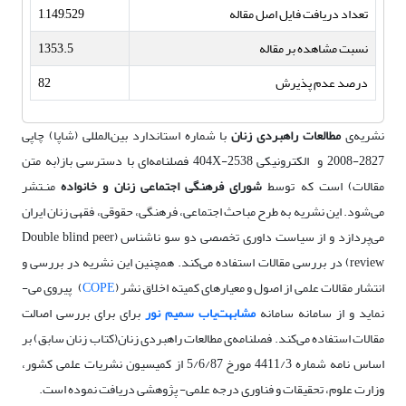
تعداد دریافت فایل اصل مقاله
1,149,529
نسبت مشاهده بر مقاله
1353.5
درصد عدم پذیرش
82
نشریه‌­ی
مطالعات راهبردی زنان
با شماره استاندارد بین‌‍­المللی (شاپا) چاپی
2827-2008 و الکترونیکی 404X-2538 فصلنامه‌­ای با دسترسی باز(به متن
مقالات) است که توسط
شورای
فرهنگی اجتماعی زنان و خانواده
منـتشر
می‌شود. این نشریه به طرح مباحث اجتماعی، فرهنگی، حقوقی، فقهی زنان ایران
می­‌پردازد و از سیاست داوری تخصصی دو سو ناشناس (Double blind peer
review) در بررسی مقالات استفاده می­‌کند. همچنین این نشریه در بررسی و
انتشار مقالات علمی از اصول و معیارهای کمیته اخلاق نشر (
COPE
) پیروی می‌­
نماید و از سامانه سامانه
مشابهت‌­یاب سمیم نور
برای
برای
بررسی اصالت
مقالات استفاده می­‌کند. فصلنامه‌­ی مطالعات راهبردی زنان(کتاب زنان سابق) بر
اساس نامه شماره 4411/3 مورخ 5/6/87 از کمیسیون نشریات علمی کشور،
وزارت علوم، تحقیقات و فناوری درجه علمی- پژوهشی دریافت نموده است.