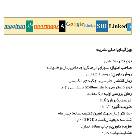
G
o
o
g
l
e
G
magiran
R
noormags
A
SID
Linked
Scholar
in
ویژگی­های اصلی نشریه:
نوع نشریه:
علمی
صاحب امتیاز:
شورای فرهنگی اجتماعی زنان و خانواده
روش داوری:
دوسو ناشناس
زبان انتشار:
فارسی با چکیده‌ی انگلیسی
نوع دسترسی به متن مقالات:
دسترسی آزاد
زمان بررسی اولیه:
یک هفته
درصد پذیرش:
16%
ضریب تأثیر:
0/271
حداکثر زمان جهت تعیین تکلیف مقاله:
چهار ماه
شناسه دیجیتال اسناد (DOI):
دارد
هزینه داوری و چاپ مقاله:
ندارد
مشابهت یاب :
دارد