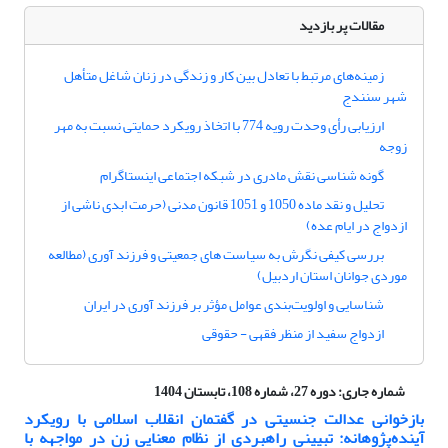
مقالات پر بازدید
زمینه‌های مرتبط با تعادل بین کار و زندگی در زنان شاغل متأهل
شهر سنندج
ارزیابی رأی وحدت رویه 774 با اتخاذ رویکرد حمایتی نسبت به مهر
زوجه
گونه شناسی نقش مادری در شبکه اجتماعی اینستاگرام
تحلیل و نقد ماده 1050 و 1051 قانون مدنی (حرمت ابدی ناشی از
ازدواج در ایام عده)
بررسی کیفی نگرش به سیاست های جمعیتی و فرزند آوری (مطالعه
موردی جوانان استان اردبیل)
شناسایی و اولویت‌بندی عوامل مؤثر بر فرزند آوری در ایران
ازدواج سفید از منظر فقهی - حقوقی
شماره جاری:
دوره 27، شماره 108، تابستان 1404
بازخوانی عدالت جنسیتی در گفتمان انقلاب اسلامی با رویکرد
آینده‌پژوهانه: تبیینی راهبردی از نظام معنایی زن در مواجهه با