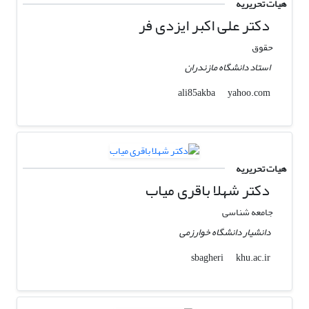
هیات تحریریه
دکتر علی اکبر ایزدی فر
حقوق
استاد دانشگاه مازندران
yahoo.com
ali85akba
هیات تحریریه
دکتر شهلا باقری میاب
جامعه شناسی
دانشیار دانشگاه خوارزمی
khu.ac.ir
sbagheri