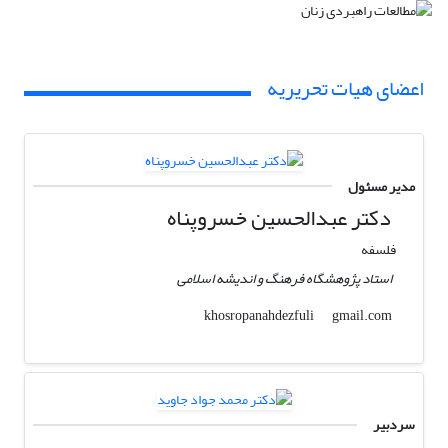
اعضای هیات تحریریه
مدیر مسئول
دکتر عبدالحسین خسروپناه
فلسفه
استاد پژوهشگاه فرهنگ و اندیشه اسلامی
gmail.com
khosropanahdezfuli
سردبیر