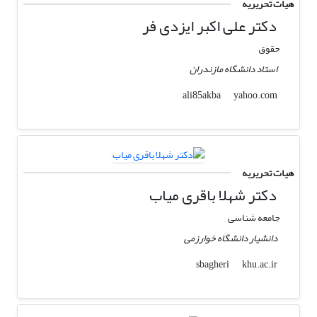
هیات تحریریه
دکتر علی اکبر ایزدی فر
حقوق
استاد دانشگاه مازندران
yahoo.com
ali85akba
هیات تحریریه
دکتر شهلا باقری میاب
جامعه شناسی
دانشیار دانشگاه خوارزمی
khu.ac.ir
sbagheri