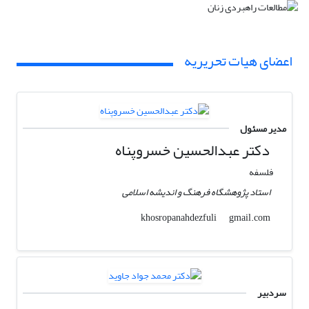
اعضای هیات تحریریه
مدیر مسئول
دکتر عبدالحسین خسروپناه
فلسفه
استاد پژوهشگاه فرهنگ و اندیشه اسلامی
gmail.com
khosropanahdezfuli
سردبیر