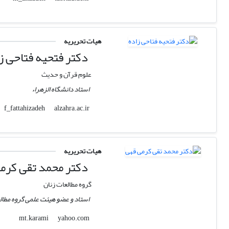
هیات تحریریه
دکتر فتحیه فتاحی ز
علوم قرآن و حدیث
استاد دانشگاه الزهراء
alzahra.ac.ir
f_fattahizadeh
هیات تحریریه
دکتر محمد تقی کرم
گروه مطالعات زنان
استاد و عضو هیئت علمی گروه مطالع
yahoo.com
mt.karami