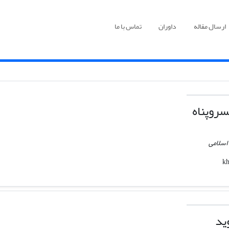
ارسال مقاله
داوران
تماس با ما
روپناه
اسلامی
ید