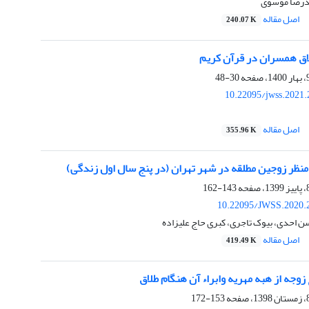
مدرضا موسوی
اصل مقاله
240.07 K
لاق همسران در قرآن کریم
30-48
10.22095/jwss.2021.
اصل مقاله
355.96 K
 منظر زوجین مطلقه در شهر تهران (در پنج سال اول زندگی)
143-162
10.22095/JWSS.2020.
ن احدی، بیوک تاجری، کبری حاج علیزاده
اصل مقاله
419.49 K
زوجه از هبه مهریه وابراء آن هنگام طلاق
153-172