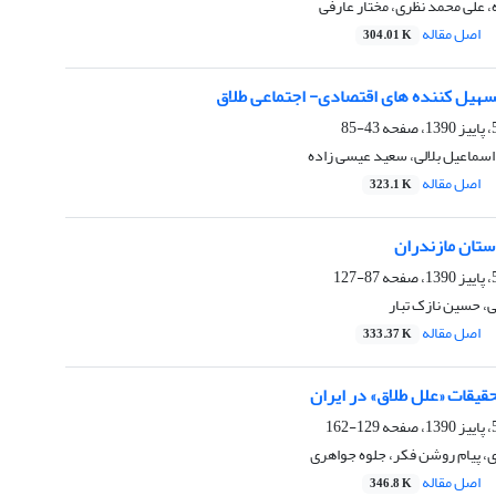
 علی محمد نظری، مختار عارفی
اصل مقاله
304.01 K
تسهیل کننده های اقتصادی- اجتماعی طلاق
43-85
سماعیل بلالی، سعید عیسی زاده
اصل مقاله
323.1 K
ستان مازندران
87-127
ی، حسین نازک تبار
اصل مقاله
333.37 K
قیقات «علل طلاق» در ایران
129-162
، پیام روشن فکر، جلوه جواهری
اصل مقاله
346.8 K