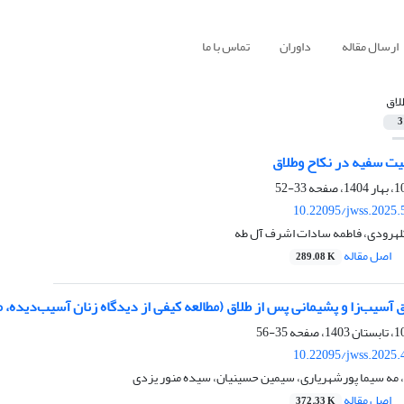
ارسال مقاله
داوران
تماس با ما
لاق
3
یت سفیه در نکاح وطلاق
33-52
10.22095/jwss.2025.
لهرودی، فاطمه سادات اشرف آل طه
اصل مقاله
289.08 K
 آسیب‌زا و پشیمانی پس از طلاق (مطالعه کیفی از دیدگاه زنان آسیب‌دیده، 
35-56
10.22095/jwss.2025.
 مه سیما پورشهریاری، سیمین حسینیان، سیده منور یزدی
اصل مقاله
372.33 K