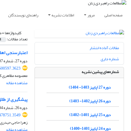
صفحه اصلی
مرور
اطلاعات نشریه
راهنمای نویسندگان
کلیدواژه‌ها =
ط
تعداد مقالات:
1
مقالات آماده انتشار
اعتبارسنجی اهل
شماره جاری
دوره 27، شماره 107، بهار 1404، صفحه
500597.3623
شماره‌های پیشین نشریه
معصومه مظاهری ک
مشاهده مقاله
دوره 27 (پاییز 1403- 1404)
پیشگیری از طلاق
دوره 26 (پاییز1402- 1403)
دوره 26، شماره 104، تابستان 1403، صفحه
دوره 25 (پاییز 1401-1402)
478751.3549
زهرا حاجی حیدری،
دوره 24 (پاییز1401-1400)
مشاهده مقاله