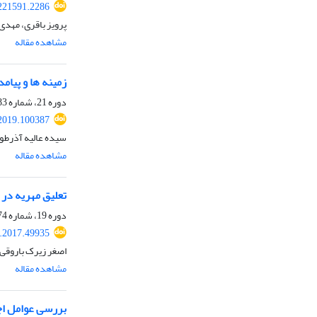
221591.2286
پرویز باقری، مهدی
مشاهده مقاله
زمینه ها و پیام
دوره 21، شماره 83، بهار 1398، صفحه
2019.100387
سیده عالیه آذرطو
مشاهده مقاله
تعلیق مهریه در 
دوره 19، شماره 74، زمستان 1395، صفحه
.2017.49935
اصغر زیرک باروقی
مشاهده مقاله
بررسی عوامل اجت