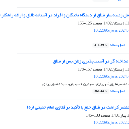
ل زمینه‌ساز طلاق از دیدگاه نخبگان و افراد در آستانه طلاق و ارائه راهکار 
125-155
10.22095/jwss.2024.
اصل مقاله
416.39 K
مداخله گر در آسیب‌پذیری زنان پس از طلاق
157-178
10.22095/jwss.2024.
 مه سیما پورشهریاری، سیمین حسینیان، سیده منور یزدی
اصل مقاله
366.44 K
عنصر کراهت در طلاق خلع با تأکید بر فتاوی امام خمینی (ره)
133-145
10.22095/jwss.2022.