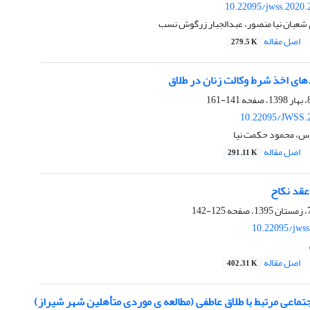
10.22095/jwss.2020.
 شعبان نیا منصور، عبدالجبار زرگوش نسب
اصل مقاله
279.5 K
دهای اخذ شرط وکالت زنان در طلاق
141-161
10.22095/JWSS.
س، محمود حکمت نیا
اصل مقاله
291.11 K
عقد نکاح
125-142
10.22095/jwss
اصل مقاله
402.31 K
ماعی مرتبط با طلاق عاطفی (مطالعه ی موردی متأهلین شهر شیراز)