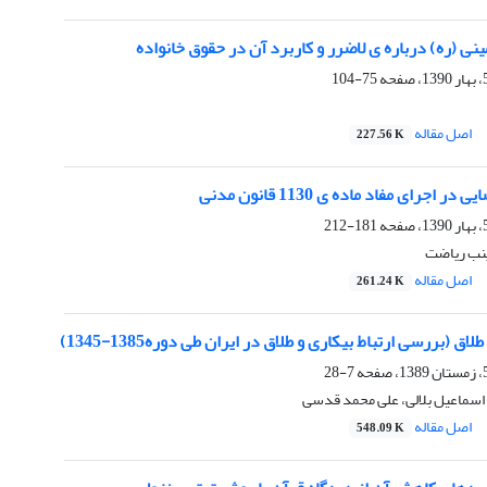
ینی (ره) درباره ی لاضرر و کاربرد آن در حقوق خانواده
75-104
اصل مقاله
227.56 K
اجرای مفاد ماده ی 1130 قانون مدنی
181-212
ینب ریاضت
اصل مقاله
261.24 K
ق (بررسی ارتباط بیکاری و طلاق در ایران طی دوره1385-1345)
7-28
اسماعیل بلالی، علی محمد قدسی
اصل مقاله
548.09 K