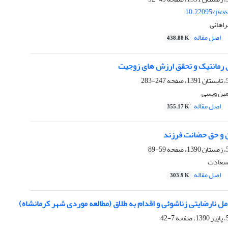
10.22095/jwss
راهانی
اصل مقاله
438.88 K
 رمانتیک و تحقق ارزش های زوجیت
247-283
مین ویسی
اصل مقاله
355.17 K
ن و حق حضانت فرزند
59-89
 سعادت
اصل مقاله
303.9 K
مل نارضایتی زناشوئی و اقدام به طلاق (مطالعه موردی شهر کرمانشاه)
7-42