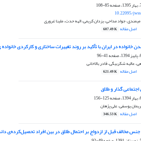
85-108
10.22095/jwss
یمندی، جواد مداحی، یزدان کریمی، الهه حدت، ملینا غروری
اصل مقاله
607.49 K
نواده در ایران با تأکید بر روند تغییرات ساختاری و کارکردی خانواده ی ایرانی از سال
41-96
عی، عالیه شکربیگی، قادر بالاخانی
اصل مقاله
621.49 K
اجتماعی گذار و طلاق
125-156
یمان یوسفی، علی پژهان
اصل مقاله
346.53 K
ا جنس مخالف قبل از ازدواج بر احتمال طلاق در بین افراد تحصیل‌کرده‌ی دا
49-92