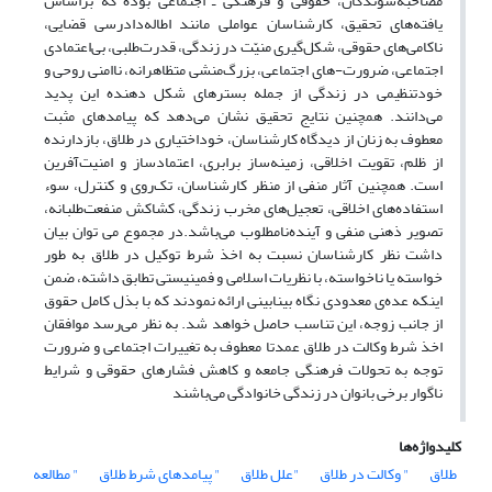
مصاحبه‌شوندگان، حقوقی و فرهنگی ـ اجتماعی بوده که براساس
یافته‌های تحقیق، کارشناسان عواملی مانند اطاله‌دادرسی قضایی،
ناکامی‌های حقوقی، شکل‌گیری منیّت در زندگی، قدرت‌طلبی، بی‌اعتمادی
اجتماعی، ضرورت-های اجتماعی، بزرگ‌منشی متظاهرانه، ناامنی روحی و
خودتنظیمی در زندگی از جمله بسترهای شکل دهنده این پدید
می‌دانند. همچنین نتایج تحقیق نشان می‌دهد که پیامدهای مثبت
معطوف به زنان از دیدگاه کارشناسان، خوداختیاری در طلاق، بازدارنده
از ظلم، تقویت اخلاقی، زمینه‌ساز برابری، اعتمادساز و امنیت‌آفرین
است. همچنین آثار منفی از منظر کارشناسان، تک‌روی و کنترل، سوء
استفاده‌های اخلاقی، تعجیل‌های مخرب زندگی، کشاکش منفعت‌طلبانه،
تصویر ذهنی منفی و آینده‌نامطلوب می‌باشد.در مجموع می توان بیان
داشت نظر کارشناسان نسبت به اخذ شرط توکیل در طلاق به طور
خواسته یا ناخواسته، با نظریات اسلامی و فمینیستی تطابق داشته، ضمن
اینکه عده‌ی معدودی نگاه بینابینی ارائه نمودند که با بذل کامل حقوق
از جانب زوجه، این تناسب حاصل خواهد شد. به نظر می‌رسد موافقان
اخذ شرط وکالت در طلاق عمدتا معطوف به تغییرات اجتماعی و ضرورت
توجه به تحولات فرهنگی جامعه و کاهش فشارهای حقوقی و شرایط
ناگوار برخی بانوان در زندگی خانوادگی می‌باشند
کلیدواژه‌ها
طلاق
" وکالت در طلاق
"علل طلاق
" پیامدهای شرط طلاق
" مطالعه