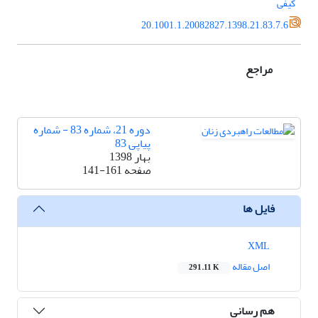
کیفی
20.1001.1.20082827.1398.21.83.7.6
مراجع
دوره 21، شماره 83 - شماره
پیاپی 83
بهار 1398
صفحه
141-161
فایل ها
XML
اصل مقاله
291.11 K
هم رسانی