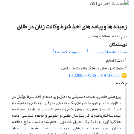
زمینه ها و پیامدهای اخذ شرط وکالت زنان در طلاق
نوع مقاله : مقاله پژوهشی
نویسندگان
2
1
سیده عالیه آذرطوس
محمود حکمت نیا
1
دانشگاه قم
2
معاونت پژوهش فرهنگ و اندیشه اسلامی
10.22095/JWSS.2019.100387
چکیده
پژوهش حاضر با هدف دستیابی به «علل و پیامدهای اخذ شرط توکیل در
طلاق از جانب زنان» به منزله‌ی یک پدیده‌ی حقوقی -اجتماعی انجام شده
است. این پژوهش با روش کیفی انجام شده و از طریق مصاحبه
نیمه‌ساختاریافته با کارشناسان فقهی و حقوقی و جامعه شناسی، داده
ها گردآوری و با تکنیک تحلیل مضمون انجام شده است.نتایج مطالعه
نشان می دهد بسترهای درخواست اخذ شرط از منظر