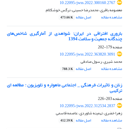
10.22095/jwss.2022.300160.2767
معصومه باقری، محمدرضا حسینی، نرگس خوشکلام
مشاهده مقاله
اصل مقاله
473.66 K
باروری افتراقی در ایران: شواهدی از آمارگیری شاخص‌های
چندگانه جمعیت و سلامت 1394
صفحه
179-202
10.22095/jwss.2022.363820.3091
محمد شیری، رسول صادقی
مشاهده مقاله
اصل مقاله
788.3 K
زنان و تاثیرات فرهنگی _ اجتماعی ماهواره و تلویزیون : مطالعه ای
ترکیبی
صفحه
203-226
10.22095/jwss.2022.312534.2837
زهرا خضری، تهمینه شاوردی، عاصمه قاسمی
مشاهده مقاله
اصل مقاله
412.59 K