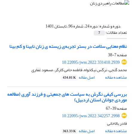
دوره و شماره:
دوره 24، شماره 96، تابستان 1401
تعداد مقالات:
7
نظام معنایی سلامت در بستر تجربه‌ی زیسته ی زنان نابینا و کم بینا
صفحه
7-38
10.22095/jwss.2022.331410.2939
محمد گنجی، نرگس نیکخواه، فاطمه حامی کارگر، مسعود غفاری
مشاهده مقاله
اصل مقاله
434.01 K
بررسی کیفی نگرش به سیاست های جمعیتی و فرزند آوری (مطالعه
موردی جوانان استان اردبیل)
صفحه
39-67
10.22095/jwss.2022.342257.2998
قادر بالاخانی
مشاهده مقاله
اصل مقاله
363.33 K