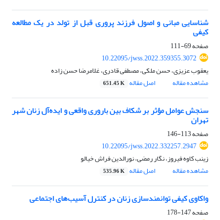
شناسایی مبانی و اصول فرزند پروری قبل از تولد در یک مطالعه
کیفی
صفحه
69-111
10.22095/jwss.2022.359355.3072
یعقوب عزیزی، حسن ملکی، مصطفی قادری، غلامرضا حسن زاده
مشاهده مقاله
اصل مقاله
651.45 K
سنجش عوامل مؤثر بر شکاف بین باروری واقعی و ایده‌آل زنان شهر
تهران
صفحه
113-146
10.22095/jwss.2022.332257.2947
زینب کاوه فیروز، نگار رمضی، نورالدین فراش خیالو
مشاهده مقاله
اصل مقاله
535.96 K
واکاوی کیفی توانمندسازی زنان در کنترل آسیب‌های اجتماعی
صفحه
147-178