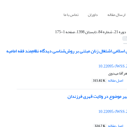
ارسال مقاله
داوران
تماس با ما
دوره 21، شماره 84، تابستان 1398، صفحه 1-175
اسلامی اشتغال زنان مبتنی بر روش‌شناسی دیدگاه نظام‌مند فقه امامیه
10.22095/JWSS.
غرآقا مهدوی
اصل مقاله
315.02 K
یر موضوع در ولایت قهری فرزندان
10.22095/JWSS.
اصل مقاله
324.7 K