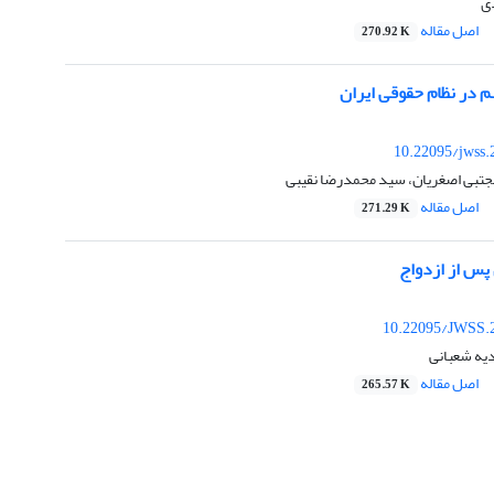
دی
اصل مقاله
270.92 K
م در نظام حقوقی ایران
10.22095/jwss.
مجتبی اصغریان، سید محمدرضا نقیبی
اصل مقاله
271.29 K
پس از ازدواج
10.22095/JWSS.
یه شعبانی
اصل مقاله
265.57 K