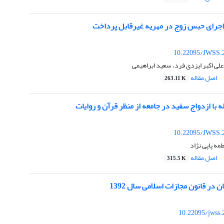
‌اجرای حبس زوج در مهریه غیرقابل پرداخت
10.22095/JWSS.
علی اکبر ایزدی فرد، سعید ابراهیمی
اصل مقاله
263.11 K
ه با ازدواج سفید در جامعه از منظر قرآن و روایات
10.22095/JWSS.
مه پاپی نژاد
اصل مقاله
315.5 K
ن در قانون مجازات اسلامی سال 1392
10.22095/jwss.