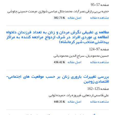
صفحه
57-95
حجیه بی بی رازقی نصرآباد، محمدجلال عباسی شوازی، میمنت حسینی چاوشی
مشاهده مقاله
اصل مقاله
382.73 K
مطالعه ی تطبیقی نگرش مردان و زنان به تعداد فرزندانِ دلخواه
(مطالعه ی موردی افراد در شرف ازدواج مراجعه کننده به مراکز
بهداشتی منتخب شهر کرمانشاه)
صفحه
97-124
حسین محمودیان، سراج الدین محمودیانی
مشاهده مقاله
اصل مقاله
436.42 K
بررسی تغییرات باروری زنان بر حسب موقعیت های اجتماعی-
اقتصادی زوجین
صفحه
125-162
علی قاسمی اردهایی، فیروزه راد، حمیده ثوابی
مشاهده مقاله
اصل مقاله
448.35 K