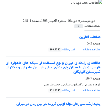
دوره و شماره:
دوره 16، شماره 63، بهار 1393، صفحه 1-248
تعداد مقالات:
9
صفحات آغازین
صفحه
3-5
مشاهده مقاله
اصل مقاله
200.55 K
مطالعه ی رابطه ی میزان و نوع استفاده از شبکه های ماهواره ای
فارسی زبان با میزان پای بندی دینی در بین مادران و دختران
شهرستان گلپایگان
صفحه
7-56
فرهاد نصرتی نژاد، ایوب سخایی، حجت شریفی
مشاهده مقاله
اصل مقاله
931.02 K
پدیدارشناسی زمان تولد اولین فرزند در بین زنان در تهران