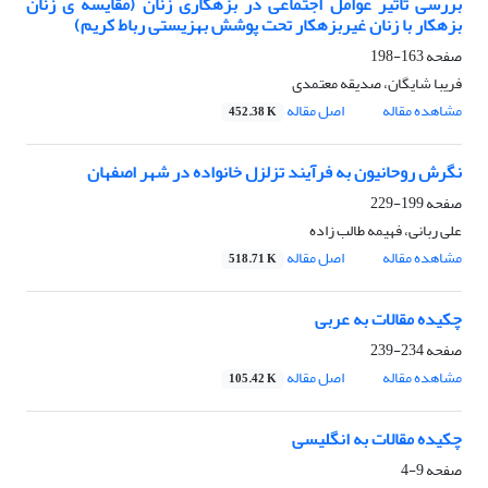
بررسی تأثیر عوامل اجتماعی در بزهکاری زنان (مقایسه ی زنان
بزهکار با زنان غیربزهکار تحت پوشش بهزیستی رباط کریم)
صفحه
163-198
فریبا شایگان، صدیقه معتمدی
مشاهده مقاله
اصل مقاله
452.38 K
نگرش روحانیون به فرآیند تزلزل خانواده در شهر اصفهان
صفحه
199-229
علی ربانی، فهیمه طالب زاده
مشاهده مقاله
اصل مقاله
518.71 K
چکیده مقالات به عربی
صفحه
234-239
مشاهده مقاله
اصل مقاله
105.42 K
چکیده مقالات به انگلیسی
صفحه
9-4