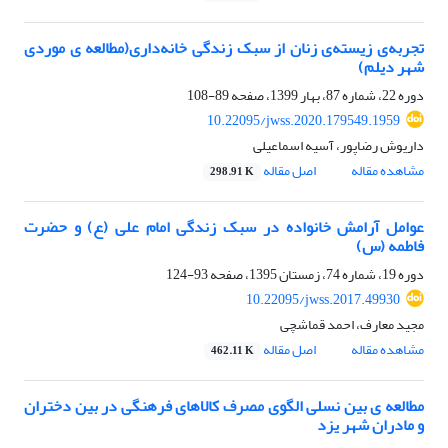
تجربه‌ی زیسته‌ی زنان از سبک زندگی خانه‌داری(مطالعه ی موردی
شهر دیلم)
دوره 22، شماره 87، بهار 1399، صفحه
89-108
10.22095/jwss.2020.179549.1959
داریوش رضاپور، آسیه اسماعیلی
مشاهده مقاله
اصل مقاله
298.91 K
عوامل آرامش خانواده در سبک زندگی امام علی (ع) و حضرت
فاطمه (س)
دوره 19، شماره 74، زمستان 1395، صفحه
93-124
10.22095/jwss.2017.49930
مجید معارف، احمد قماشچی
مشاهده مقاله
اصل مقاله
462.11 K
مطالعه ی بین نسلی الگوی مصرف کالاهای فرهنگی در بین دختران
و مادران شهر یزد