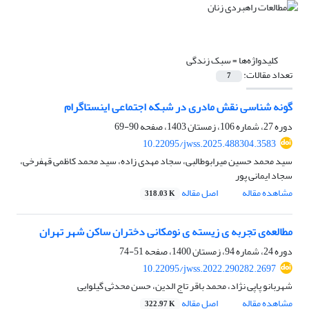
کلیدواژه‌ها =
سبک زندگی
تعداد مقالات:
7
گونه شناسی نقش مادری در شبکه اجتماعی اینستاگرام
دوره 27، شماره 106، زمستان 1403، صفحه
90-69
10.22095/jwss.2025.488304.3583
سید محمد حسین میرابوطالبی، سجاد مهدی زاده، سید محمد کاظمی قهفرخی،
سجاد ایمانی پور
مشاهده مقاله
اصل مقاله
318.03 K
مطالعه‌ی تجربه ی زیسته ی نومکانی دختران ساکن شهر تهران
دوره 24، شماره 94، زمستان 1400، صفحه
51-74
10.22095/jwss.2022.290282.2697
شهربانو پاپی نژاد، محمد باقر تاج الدین، حسن محدثی گیلوایی
مشاهده مقاله
اصل مقاله
322.97 K