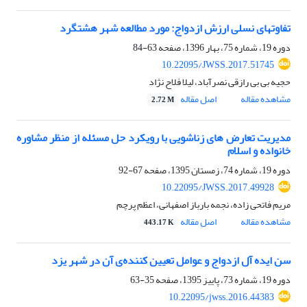
تفاوتهای نسلی ارزش ازدواج: مورد مطالعه شهر هشتگرد
دوره 19، شماره 75، بهار 1396، صفحه
63-84
10.22095/JWSS.2017.51745
حجیه بی بی رازقی نصرآباد، لیلا فلاح نژاد
مشاهده مقاله
اصل مقاله
2.72 M
مدیریت تعارض های زناشویی با رویکرد حل مسئله از منظر مشاوره
خانواده و اسلام
دوره 19، شماره 74، زمستان 1395، صفحه
67-92
10.22095/JWSS.2017.49928
مریم فاتحی زاده، نجمه بارباز اصفهانی، اعظم پرچم
مشاهده مقاله
اصل مقاله
443.17 K
سن ایده آل ازدواج و عوامل تعیین کننده‌ی آن در شهر یزد
دوره 19، شماره 73، پاییز 1395، صفحه
35-63
10.22095/jwss.2016.44383