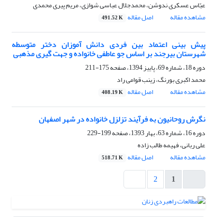
عبّاس عسکری ندوشن، محمدجلال عباسی شوازی، مریم پیری محمدی
مشاهده مقاله
اصل مقاله
491.52 K
پیش بینی اعتماد بین فردی دانش آموزان دختر متوسطه
شهرستان بیرجند بر اساس جو عاطفی خانواده و جهت گیری مذهبی
دوره 18، شماره 69، پاییز 1394، صفحه
175-211
محمد اکبری بورنگ، زینب قوامی راد
مشاهده مقاله
اصل مقاله
408.19 K
نگرش روحانیون به فرآیند تزلزل خانواده در شهر اصفهان
دوره 16، شماره 63، بهار 1393، صفحه
199-229
علی ربانی، فهیمه طالب زاده
مشاهده مقاله
اصل مقاله
518.71 K
2
1