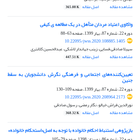
مشاهده مقاله
اصل مقاله
365.08 K
واکاوی اعتیاد مردان متأهل در یک مطالعه ی کیفی
دوره 22، شماره 87، بهار 1399، صفحه
63-88
10.22095/jwss.2020.108885.1405
سهیلا صادقی فسایی، زینب جهاندار لاشکی، عبدالحسین کلانتری
مشاهده مقاله
اصل مقاله
447.51 K
تعیین‌کننده‌های اجتماعی و فرهنگی نگرش دانشجویان به سقط
جنین
دوره 22، شماره 87، بهار 1399، صفحه
109-130
10.22095/jwss.2020.208964.2173
نورالدین فراش خیالو، نگار رمضی، رسول صادقی
مشاهده مقاله
اصل مقاله
368.32 K
بازپژوهی استنباط احکام خانواده با توجه به اصل«استحکام خانواده»
دوره 22، شماره 86، زمستان 1398، صفحه
79-105