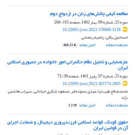
مطالعه کیفی چالش‌های زنان در ازدواج دوم
دوره 25، شماره 99، بهار 1402، صفحه
165-206
10.22095/jwss.2023.378000.3138
اسماعیل بلالی، راضیه رمضانی
مشاهده مقاله
اصل مقاله
460.25 K
عارضه‌یابی و تحلیل نظام حکمرانی امور خانواده در جمهوری اسلامی
ایران
دوره 25، شماره 97، پاییز 1401، صفحه
38-72
10.22095/jwss.2023.305774.2805
محمدصالح طیب نیا، مهدی ستوده فر، مسعود شکری خیادانی، سهراب هاشمی
نژاد
مشاهده مقاله
اصل مقاله
1.1 M
حقوق کودک، قواعد اسلامی فرزندپروری دیجیتال و ضمانت اجرای
آن در قوانین ایران