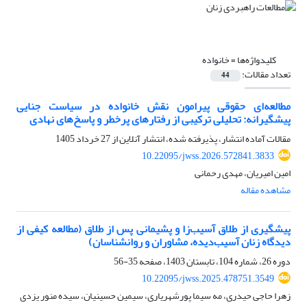
کلیدواژه‌ها =
خانواده
تعداد مقالات:
44
مطالعه‌ای حقوقی پیرامون نقش خانواده در سیاست جنایی
پیشگیرانه: تحلیلی ترکیبی از رفتارهای پرخطر و پاسخ‌های نهادی
مقالات آماده انتشار، پذیرفته شده، انتشار آنلاین از
27 خرداد 1405
10.22095/jwss.2026.572841.3833
امین امیریان، مهدی رحمانی
مشاهده مقاله
پیشگیری از طلاق آسیب‌زا و پشیمانی پس از طلاق (مطالعه کیفی از
دیدگاه زنان آسیب‌دیده، مشاوران و روانشناسان)
دوره 26، شماره 104، تابستان 1403، صفحه
35-56
10.22095/jwss.2025.478751.3549
زهرا حاجی حیدری، مه سیما پورشهریاری، سیمین حسینیان، سیده منور یزدی