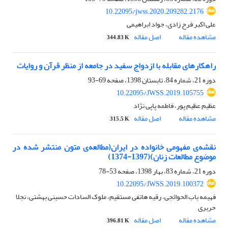
10.22095/jwss.2020.209282.2176
علی اکبر فرح زادی، جواد ابراهیمی
مشاهده مقاله
اصل مقاله
344.83 K
راهکارهای مقابله با ازدواج سفید در جامعه از منظر قرآن و روایات
دوره 21، شماره 84، تابستان 1398، صفحه
69-93
10.22095/JWSS.2019.105755
عظیم عظیم پور، فاطمه پاپی نژاد
مشاهده مقاله
اصل مقاله
315.5 K
نقشه‌ی مفهومی خانواده در ایران(مطالعه‌ی متون منتشر شده در
موضوع مطالعات زنان)(1397-1374)
دوره 21، شماره 83، بهار 1398، صفحه
53-78
10.22095/JWSS.2019.100372
فهیمه باب الحوائجی، رقیه هاتفی مستقیم، ملوک السادات حسینی بهشتی، نجلا
حریری
مشاهده مقاله
اصل مقاله
396.81 K