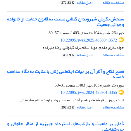
مشاهده مقاله
اصل مقاله
372.33 K
سنجش نگرش شهروندان گیلانی نسبت به قانون حمایت از خانواده
و جوانی جمعیت
دوره 26، شماره 104، تابستان 1403، صفحه
57-80
10.22095/jwss.2025.485694.3572
جواد نظری مقدم، مونا اسالم نژاد گیلوائی، رضا علیزاده
مشاهده مقاله
اصل مقاله
439.9 K
فسخ نکاح و آثار آن بر حیات اجتماعی زنان با عنایت به نگاه مذاهب
خمسه
دوره 26، شماره 103، بهار 1403، صفحه
31-50
10.22095/jwss.2024.425901.3355
امید نوروزی، فرشته ابراهیم آبادی، محمد جواد جاوید، طاهره فرمنش
مشاهده مقاله
اصل مقاله
292.62 K
تأملی بر ماهیت و بازتاب‌های استرداد جهیزیه از منظر حقوقی و
جرم‌شناختی