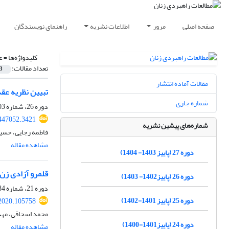
صفحه اصلی
مرور
اطلاعات نشریه
راهنمای نویسندگان
کلیدواژه‌ها =
ع
تعداد مقالات:
3
مقالات آماده انتشار
تبیین نظریه عقد
شماره جاری
دوره 26، شماره 103، بهار 1403، صفحه
447052.3421
شماره‌های پیشین نشریه
فاطمه رجایی، حس
مشاهده مقاله
دوره 27 (پاییز 1403- 1404)
قلمرو آزادی زن 
دوره 26 (پاییز1402- 1403)
دوره 21، شماره 84، تابستان 1398، صفحه
دوره 25 (پاییز 1401-1402)
2020.105758
محمد اسحاقی، مهد
دوره 24 (پاییز1401-1400)
مشاهده مقاله