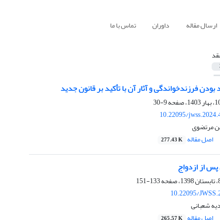
ارسال مقاله
داوران
تماس با ما
قد
 بودن فرزندخواندگی و آثار آن با تأکید بر قانون جدید
9-30
10.22095/jwss.2024.
ین مرتضوی
اصل مقاله
277.43 K
پس از ازدواج
133-151
10.22095/JWSS.
یه شعبانی
اصل مقاله
265.57 K