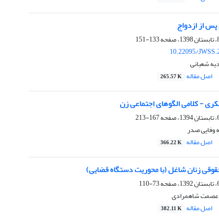
پس از ازدواج
133-151
10.22095/JWSS.
یه شعبانی
اصل مقاله
265.57 K
کری - کلامی الگوهای اجتماعی زن
167-213
ه وفایی صدر
اصل مقاله
366.22 K
قی زنان شاغل (با محوریت دستگاه قضایی)
73-110
 عصمت شاهمرادی
اصل مقاله
382.11 K