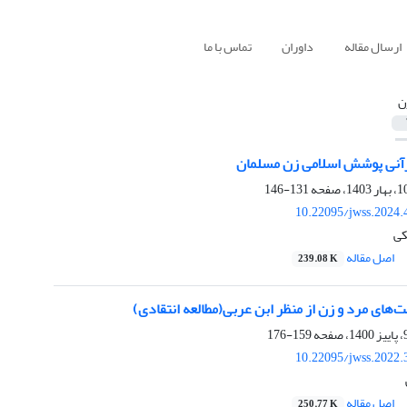
ارسال مقاله
داوران
تماس با ما
ن
رآنی پوشش اسلامی زن مسلمان
131-146
10.22095/jwss.2024.
کی
اصل مقاله
239.08 K
ت‌های مرد و زن از منظر ابن عربی(مطالعه انتقادی)
159-176
10.22095/jwss.2022.
اصل مقاله
250.77 K