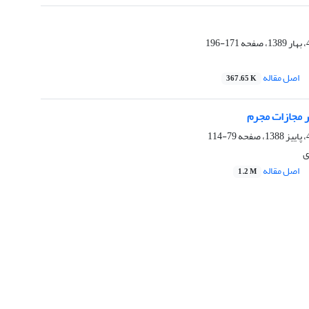
171-196
اصل مقاله
367.65 K
مجازات مجرم
79-114
ی
اصل مقاله
1.2 M