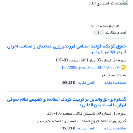
کلیدواژه‌ها =
کودک
تعداد مقالات:
2
حقوق کودک، قواعد اسلامی فرزندپروری دیجیتال و ضمانت اجرای
آن در قوانین ایران
دوره 24، شماره 95، بهار 1401، صفحه
83-107
10.22095/jwss.2022.301772.2779
محدثه معینی فر
مشاهده مقاله
اصل مقاله
366.25 K
گستره ی حق والدین بر تربیت کودک (مطالعه ی تطبیقی نظام حقوقی
ایران با اسناد بین المللی)
دوره 15، شماره 60، تابستان 1392، صفحه
195-238
کبری پورعبدالله، فروغ السادات حسینی، محمد مهدی سیار
مشاهده مقاله
اصل مقاله
353.89 K