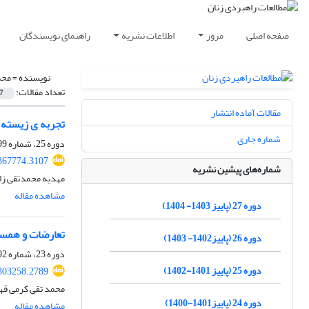
صفحه اصلی
مرور
اطلاعات نشریه
راهنمای نویسندگان
نویسنده =
محم
تعداد مقالات:
7
مقالات آماده انتشار
تجربه ی زیسته ی
شماره جاری
دوره 25، شماره 99، بهار 1402، صفحه
367774.3107
شماره‌های پیشین نشریه
مهدیه محمدتقی زاد
مشاهده مقاله
دوره 27 (پاییز 1403- 1404)
تعارضات و همسو
دوره 26 (پاییز1402- 1403)
دوره 23، شماره 92، تابستان 1400، صفحه
دوره 25 (پاییز 1401-1402)
303258.2789
محمد تقی کرمی قه
دوره 24 (پاییز1401-1400)
مشاهده مقاله