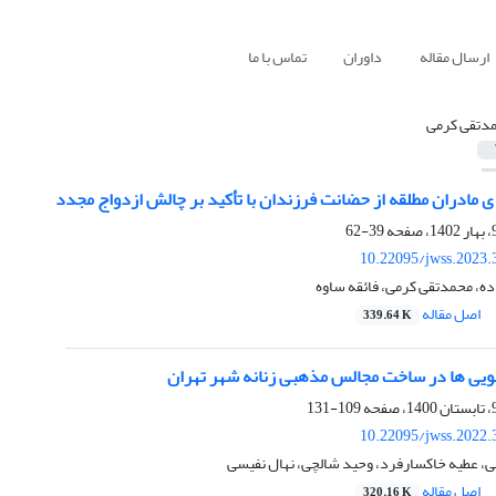
ارسال مقاله
داوران
تماس با ما
دتقی کرمی
 مادران مطلقه از حضانت فرزندان با تأکید بر چالش ازدواج مجدد
39-62
10.22095/jwss.2023.
ه، محمدتقی کرمی، فائقه ساوه
اصل مقاله
339.64 K
یی ها در ساخت مجالس مذهبی زنانه شهر تهران
109-131
10.22095/jwss.2022.
ی، عطیه خاکسارفرد، وحید شالچی، نهال نفیسی
اصل مقاله
320.16 K