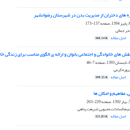
یزه های دختران از مدیریت بدن در شهرستان رضوانشهر
137-173
ر جمالی
اصل مقاله
360.14 K
ش های خانوادگی و اجتماعی بانوان و ارائه ی الگوی مناسب برای زندگی خا
7-46
روزه کرمی
اصل مقاله
399.35 K
 مفاهیم و امکان ها
229-263
یم السادات محبوبی شریعت پناهی
اصل مقاله
355.83 K