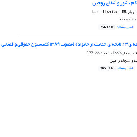
حکم نشوز و شقاق زوجین
131-155
یم احمدیه
اصل مقاله
256.12 K
قضایی مجلس شورای اسلامی)
85-132
هدی سجادی امین
اصل مقاله
365.99 K