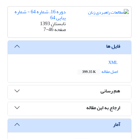
دوره 16، شماره 64 - شماره
پیاپی 64
تابستان 1393
صفحه
7-46
فایل ها
XML
اصل مقاله
399.35 K
هم رسانی
ارجاع به این مقاله
آمار