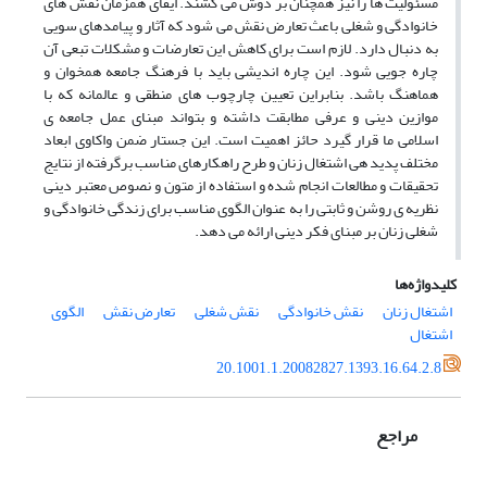
مسئولیت ها را نیز همچنان بر دوش می کشند. ایفای همزمان نقش های
خانوادگی و شغلی باعث تعارض نقش می شود که آثار و پیامدهای سویی
به دنبال دارد. لازم است برای کاهش این تعارضات و مشکلات تبعی آن
چاره جویی شود. این چاره اندیشی باید با فرهنگ جامعه همخوان و
هماهنگ باشد. بنابراین تعیین چارچوب های منطقی و عالمانه که با
موازین دینی و عرفی مطابقت داشته و بتواند مبنای عمل جامعه ی
اسلامی ما قرار گیرد حائز اهمیت است. این جستار ضمن واکاوی ابعاد
مختلف پدید هی اشتغال زنان و طرح راهکارهای مناسب برگرفته از نتایج
تحقیقات و مطالعات انجام شده و استفاده از متون و نصوص معتبر دینی
نظریه ی روشن و ثابتی را به عنوان الگوی مناسب برای زندگی خانوادگی و
شغلی زنان بر مبنای فکر دینی ارائه می دهد.
کلیدواژه‌ها
اشتغال زنان
نقش خانوادگی
نقش شغلی
تعارض نقش
الگوی
اشتغال
20.1001.1.20082827.1393.16.64.2.8
مراجع