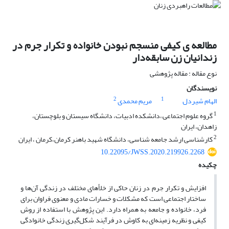
مطالعه ی کیفی منسجم نبودن خانواده و تکرار جرم در
زندانیان زن سابقه‌دار
نوع مقاله : مقاله پژوهشی
نویسندگان
2
1
الهام شیردل
مریم محمدی
1
گروه علوم اجتماعی,،دانشکده ادبیات، دانشگاه سیستان و بلوچستان،
زاهدان، ایران
2
کارشناسی ارشد جامعه شناسی، دانشگاه شهید باهنر کرمان،کرمان ، ایران
10.22095/JWSS.2020.219926.2268
چکیده
افزایش و تکرار جرم در زنان حاکی از خلأهای مختلف در زندگی آن‌ها و
ساختار اجتماعی است که مشکلات و خسارات مادی و معنوی فراوان برای
فرد، خانواده و جامعه به همراه دارد. این پژوهش با استفاده از روش
کیفی و نظریه زمینه‌ای به کاوش در فرآیند شکل‌گیری زندگی خانوادگی