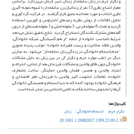
و تکرار جرم در زنان سابقه‌دار زندان شهر کرمان می‌پردازد. براساس
معیار اشباع نظری 13 نفر از زندانیان زن سابقه‌دار با شیوه نمونه-گیری
نظری انتخاب و مورد مصاحبه عمیق قرار گرفتند. در فرآیند گردآوری و
تحلیل اطلاعات از روش نظریه زمینه‌ای اشتراوس و کوربین استفاده
گردید و تعداد 8 مقوله فرعی، 3 مقوله اصلی و 1 مقوله هسته‌ای از درون
گفته‌های مشارکت‌کنندگان استخراج گردید. نتایج تحقیق نشان می‌دهد
شرایط نامناسب خانواده از جمله "از هم گسیختگی شبکه خانوادگی،
والدین فاقد صلاحیت و زیست فقیرانه خانواده" موجب پدیده محوری
"عدم انسجام خانوادگی در زندگی زنان سابقه‌دار" می‌شود. به عبارتی
دیگر در اغلب موارد جرم و تکرار آن در بین زنان به دلیل مشکلات
خانوادگی چون طلاق والدین و مشکلات فرزندان بعد از جدایی، انحراف و
اعتیاد والدین و همسر، فقدان والدین حمایتگر، ساخت نامتعارف
خانواده، تعاملات خشونت آمیز والدین با فرزندان، فقر اقتصادی و
فرهنگی خانواده بوجود آمده که نه تنها انسجام و همبستگی خانوادگی
آن‌ها را مخدوش ساخته بلکه به ناامنی اجتماعی نیز منجر شده است.
کلیدواژه‌ها
تکرار جرم
انسجام خانوادگی
زنان
20.1001.1.20082827.1399.23.89.2.3