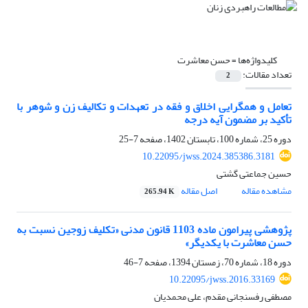
کلیدواژه‌ها =
حسن معاشرت
تعداد مقالات:
2
تعامل و همگرایی اخلاق و فقه در تعهدات و تکالیف زن و شوهر با
تأکید بر مضمون آیه درجه
دوره 25، شماره 100، تابستان 1402، صفحه
7-25
10.22095/jwss.2024.385386.3181
حسین جماعتی گشتی
مشاهده مقاله
اصل مقاله
265.94 K
پژوهشی پیرامون ماده 1103 قانون مدنی «تکلیف زوجین نسبت به
حسن معاشرت با یکدیگر»
دوره 18، شماره 70، زمستان 1394، صفحه
7-46
10.22095/jwss.2016.33169
مصطفی رفسنجانی مقدم، علی محمدیان