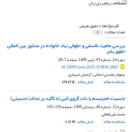
کلیدواژه‌ها =
حقوق طبیعی
تعداد مقالات:
2
بررسی ماهیت فلسفی و حقوقی نهاد خانواده در منشور بین المللی
حقوق بشر
دوره 24، شماره 93، پاییز 1400، صفحه
7-28
10.22095/jwss.2022.313836.2842
نیلوفر مقدمی خمامی، آرامش شهبازی
مشاهده مقاله
اصل مقاله
270.67 K
جنسیت؛ فمینیسم یا ذات گروی الهی (با تأکید بر عدالت جنسیتی)
دوره 12، شماره 46، زمستان 1388، صفحه
156-195
محمدتقی فعالی
مشاهده مقاله
اصل مقاله
1.31 M