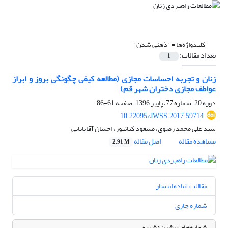
کلیدواژه‌ها =
"ذهنی شدن"
تعداد مقالات:
1
زنان و تجربه احساسات مجازی (مطالعه کیفی چگونگی بروز و ابراز
عواطف مجازی دختران شهر قم)
دوره 20، شماره 77، پاییز 1396، صفحه
61-86
10.22095/JWSS.2017.59714
سید علی محمد رضوی، مسعود کیانپور، احسان آقابابایی
مشاهده مقاله
اصل مقاله
2.91 M
مقالات آماده انتشار
شماره جاری
شماره‌های پیشین نشریه