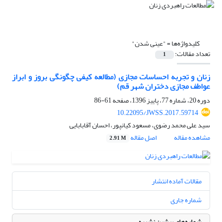
کلیدواژه‌ها =
"عینی شدن"
تعداد مقالات:
1
زنان و تجربه احساسات مجازی (مطالعه کیفی چگونگی بروز و ابراز
عواطف مجازی دختران شهر قم)
دوره 20، شماره 77، پاییز 1396، صفحه
61-86
10.22095/JWSS.2017.59714
سید علی محمد رضوی، مسعود کیانپور، احسان آقابابایی
مشاهده مقاله
اصل مقاله
2.91 M
مقالات آماده انتشار
شماره جاری
شماره‌های پیشین نشریه