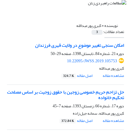
نویسنده =
کبری پورعبدالله
تعداد مقالات:
3
امکان سنجی تغییر موضوع در ولایت قهری فرزندان
دوره 21، شماره 84، تابستان 1398، صفحه
29-50
10.22095/JWSS.2019.105753
کبری پورعبدالله
مشاهده مقاله
اصل مقاله
324.7 K
حل تزاحم حریم خصوصی زوجین با حقوق زوجیت بر اساس مصلحت
تحکیم خانواده
دوره 17، شماره 66، زمستان 1393، صفحه
7-45
کبری پورعبدالله، سمانه جیل زاده
مشاهده مقاله
اصل مقاله
372.84 K