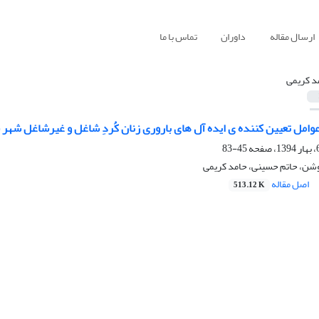
ارسال مقاله
داوران
تماس با ما
د کریمی
وامل تعیین کننده ی ایده آل های باروری زنان کُردِ شاغل و غیرشاغل شهر
45-83
شن، حاتم حسینی، حامد کریمی
اصل مقاله
513.12 K