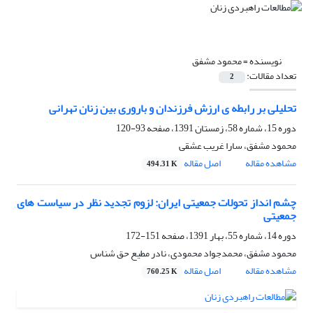
نویسنده =
محمود مشفق
تعداد مقالات:
2
تحلیلی بر رابطه ی ارزش فرزندان و باروری بین زنان تهرانی
دوره 15، شماره 58، زمستان 1391، صفحه
93-120
محمود مشفق، سارا غریب عشقی
مشاهده مقاله
اصل مقاله
494.31 K
چشم انداز تحولات جمعیتی ایران: لزوم تجدید نظر در سیاست های
جمعیتی
دوره 14، شماره 55، بهار 1391، صفحه
151-172
محمود مشفق، محمدجواد محمودی، نادر مطیع حق شناس
مشاهده مقاله
اصل مقاله
760.25 K