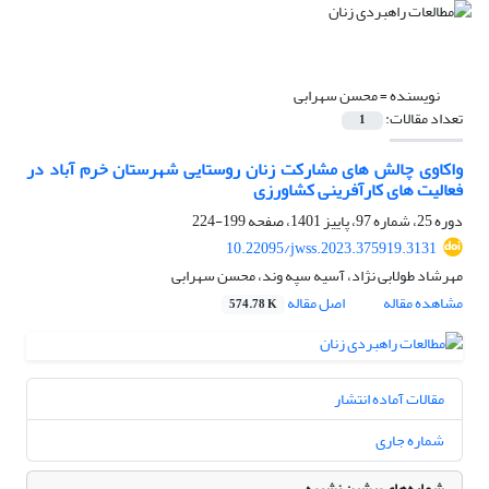
نویسنده =
محسن سهرابی
تعداد مقالات:
1
واکاوی چالش های مشارکت زنان روستایی شهرستان خرم آباد در
فعالیت های کارآفرینی کشاورزی
دوره 25، شماره 97، پاییز 1401، صفحه
199-224
10.22095/jwss.2023.375919.3131
مهرشاد طولابی نژاد، آسیه سپه وند، محسن سهرابی
مشاهده مقاله
اصل مقاله
574.78 K
مقالات آماده انتشار
شماره جاری
شماره‌های پیشین نشریه