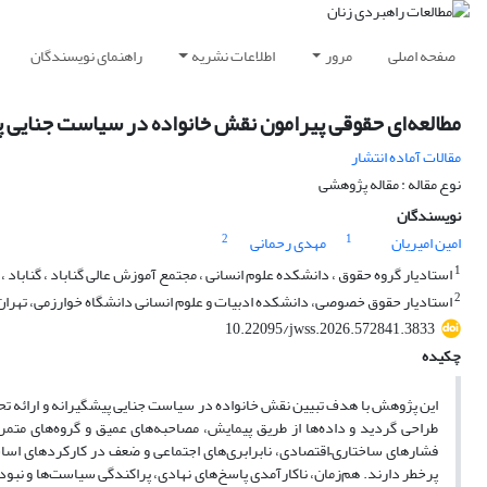
صفحه اصلی
مرور
اطلاعات نشریه
راهنمای نویسندگان
مطالعه‌ای حقوقی پیرامون نقش خانواده در سیاست جنایی پی
مقالات آماده انتشار
نوع مقاله : مقاله پژوهشی
نویسندگان
2
1
امین امیریان
مهدی رحمانی
1
استادیار گروه حقوق ، دانشکده علوم انسانی ، مجتمع آموزش عالی گناباد ، گناباد ، 
2
استادیار حقوق خصوصی، دانشکده ادبیات و علوم انسانی دانشگاه خوارزمی، تهران ،
10.22095/jwss.2026.572841.3833
چکیده
این پژوهش با هدف تبیین نقش خانواده در سیاست جنایی پیشگیرانه و ارائه تحلیل
طراحی گردید و داده‌ها از طریق پیمایش، مصاحبه‌های عمیق و گروه‌های متمر
فشارهای ساختاری–اقتصادی، نابرابری‌های اجتماعی و ضعف در کارکردهای اساسی
پرخطر دارند. هم‌زمان، ناکارآمدی پاسخ‌های نهادی، پراکندگی سیاست‌ها و ن