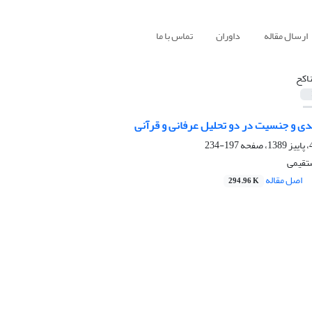
ارسال مقاله
داوران
تماس با ما
ناکح
دی و جنسیت در دو تحلیل عرفانی و قرآنی
197-234
تقیمی
اصل مقاله
294.96 K