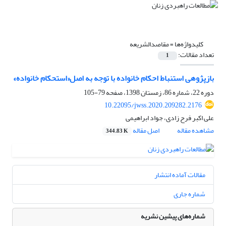
کلیدواژه‌ها =
مقاصد‌الشریعه
تعداد مقالات:
1
بازپژوهی استنباط احکام خانواده با توجه به اصل«استحکام خانواده»
دوره 22، شماره 86، زمستان 1398، صفحه
79-105
10.22095/jwss.2020.209282.2176
علی اکبر فرح زادی، جواد ابراهیمی
مشاهده مقاله
اصل مقاله
344.83 K
مقالات آماده انتشار
شماره جاری
شماره‌های پیشین نشریه