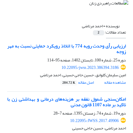
نویسنده =
احمد مرتاضی
تعداد مقالات:
2
ارزیابی رأی وحدت رویه 774 با اتخاذ رویکرد حمایتی نسبت به مهر
زوجه
دوره 25، شماره 100، تابستان 1402، صفحه
95-114
10.22095/jwss.2023.386394.3186
امین سلیمان کلوانق، حسین حاجی حسینی، احمد مرتاضی
مشاهده مقاله
اصل مقاله
284.72 K
امکان‌سنجی شمول نفقه بر هزینه‌های درمانی و بهداشتی زن با
تاکید بر ماده 1107 قانون مدنی
دوره 19، شماره 74، زمستان 1395، صفحه
7-28
10.22095/JWSS.2017.49906
احمد مرتاضی، حسین حاجی حسینی