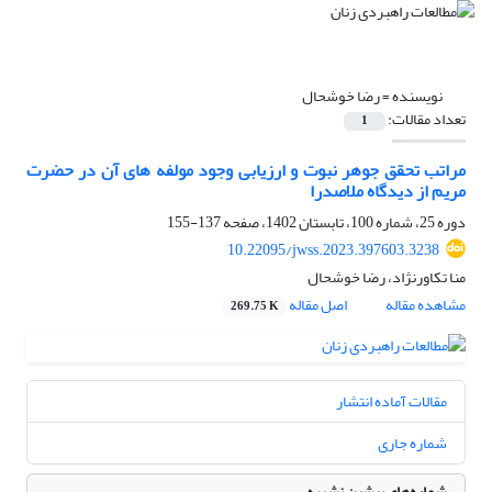
نویسنده =
رضا خوشحال
تعداد مقالات:
1
مراتب تحقق جوهر نبوت و ارزیابی وجود مولفه های آن در حضرت
مریم از دیدگاه ملاصدرا
دوره 25، شماره 100، تابستان 1402، صفحه
137-155
10.22095/jwss.2023.397603.3238
منا تکاورنژاد، رضا خوشحال
مشاهده مقاله
اصل مقاله
269.75 K
مقالات آماده انتشار
شماره جاری
شماره‌های پیشین نشریه