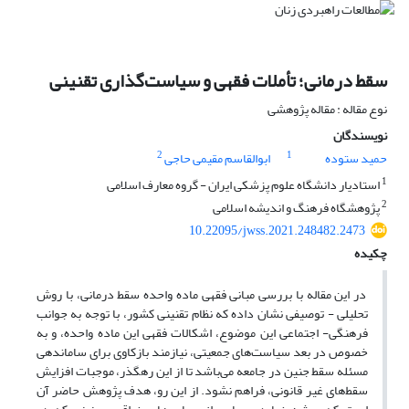
سقط درمانی؛ تأملات فقهی و سیاست‌گذاری تقنینی
نوع مقاله : مقاله پژوهشی
نویسندگان
2
1
حمید ستوده
ابوالقاسم مقیمی حاجی
1
استادیار دانشگاه علوم پزشکی ایران - گروه معارف اسلامی
2
پژوهشگاه فرهنگ و اندیشه اسلامی
10.22095/jwss.2021.248482.2473
چکیده
در این مقاله با بررسی مبانی فقهی ماده واحده سقط درمانی، با روش
تحلیلی - توصیفی نشان داده که نظام تقنینی کشور، با توجه به جوانب
فرهنگی- اجتماعی این موضوع، اشکالات فقهی این ماده واحده، و به
خصوص در بعد سیاست‌های جمعیتی، نیازمند بازکاوی برای ساماندهی
مسئله سقط جنین در جامعه می‌باشد تا از این رهگذر، موجبات افزایش
سقط‌های غیر قانونی، فراهم نشود. از این رو، هدف پژوهش حاضر آن