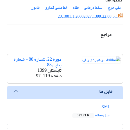
کلیدواژه‌ها
نفی حرج
سقط درمانی
فقه
خط مشی گذاری
قانون
20.1001.1.20082827.1399.22.88.5.1
مراجع
دوره 22، شماره 88 - شماره
پیاپی 88
تابستان 1399
صفحه
97-119
فایل ها
XML
اصل مقاله
327.21 K