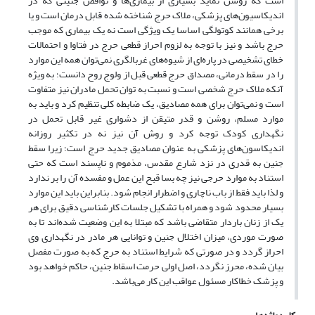
است که روشن نماید بسیاری از بیماری‌ها و نواقص جنینی که در
اندیکاسیون‌های پزشکی، ملاک حرج شناخته شده قابل درمان است و یا
برخی همانند کوتولگی اساسا یک ویژگی است نه یک بیماری که موجب
حرج باشد و نیز با توجه به لزوم احراز قطعی حرج در فتاوا و احتمالات
خطای تشخیصی در پاره‌ای از شیوه‌های غربالگری نمی‌توان همه این موارد
را در سقط درمانی، مصداق حرج قطعی قبل از ولوج روح دانست؛ به ویژه
آنکه ملاک حرج شخصی است و نسبت به توان تحمل مادران نیز متفاوت
است و نمی‌توان برای همه مصادیق، یک ضابطه کلی تنظیم کرد و باید به
موارد مسلم، روشن و قدر متیقن از دشواری غیر قابل تحمل در
نگهداری کودک توجه کرد و روش آن نیز نه در تکثیر روزانه
اندیکاسون‌های پزشکی به عنوان مصادیق جدید حرج است؛ زیرا سقط
جنین به قدری در نزد شارع مقدس، مذموم و ناپسند است که حتی
استناد به موارد حرجی نیز چه بسا قبح این عمل و مفسده آن را بر ندارد
و لذا باید فقط از باب ناچاری و اضطرار انجام شود. بنابراین باید این موارد
بسیار محدود شود و همراه با تشکیل جلسات کارشناسی دقیق برای هر
یک از زنان باردار متقاضی باشد که مبتلا به این وضعیت شده‌اند تا به
صورت موردی، میزان اختلال جنین و توانایی هر مادر در نگهداری وی
احراز گردد و در صورتی که شرایط استناد به حرج که به صورت مفصل
بیان شده، محرز نگردد، اصل اولی حرمت اسقاط جنین، حاکم خواهد بود
و پزشک خطاکار مسئول عواقب این کار می‌باشد.