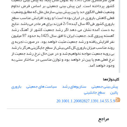
کشور پرداخته است. این پیش بینی جمعیتی بر اساس فرض تداوم
وضعیت فعلی (الگوی حد پا یین پیش بینی سازمان ملل که مطابق وضعیت
فعلی کاهش باروری در ایران بوده است) و روند افزایش مناسب سطح
باروری کشور طی 40 سال آینده 2/5 فرزند برای هر مادر می باشد. نتایج
به دست آمده نشان می دهد اگر رشد جمعیت کشور از آهنگ رشد
آهسته پیروی کند، جمعیت ایران تا افق سال 1425 به حدود 97 میلیون
نفر افزایش یافته و رشد جمعیت مثبت خواهد بود. در صورت تجربه ی
روند مناسب میزان باروری کل کمی بیش از سطح جایگزینی هرگز با رشد
بی رویه جمعیت مواجه نخواهیم شد و در عین حال نرخ رشد جمعیت از
نرخ فعلی هم پا یین تر خواهد بود و توازن مناسبی در ساختار سنی به
وجود خواهد آمد.
کلیدواژه‌ها
پیش بینی جمعیتی
سناریوهای رشد
سیاست های جمعیتی
باروری
پائین
سطح جانشینی
20.1001.1.20082827.1391.14.55.5.9
مراجع