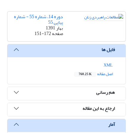
دوره 14، شماره 55 - شماره
پیاپی 55
بهار 1391
صفحه
151-172
فایل ها
XML
اصل مقاله
760.25 K
هم رسانی
ارجاع به این مقاله
آمار