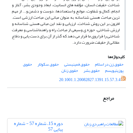
شناخت حقیقت انسان، مؤلفه های انسانیت، ابعاد وجودی بشر، آغاز و
انجام، کمال و شقاوت، موانع و استعدادها، دوست و دشمن و... از مهم
ترین مباحث هستی شناسانه به عنوان مبانی این مباحث ارزشی است.
افزون بر این روش شناخت، ارزیابی و نقد این مبانی هستی شناسانه و
ارزش شناختی، حوزه ی وسیعی از مباحث راه و راهنماشناسی و معرفت
شناختی را فرا روی ما قرار می دهد که گذر از آن برای دست یابی و دفاع
عقلانی از حقیقت ضرورت دارد.
کلیدواژه‌ها
حقوق زن در اسلام
حقوق فمینیستی
حقوق سکولار
حقوق
پوزیتیویسم
حقوق بشر
حقوق زنان
20.1001.1.20082827.1391.15.57.3.4
مراجع
دوره 15، شماره 57 - شماره
پیاپی 57