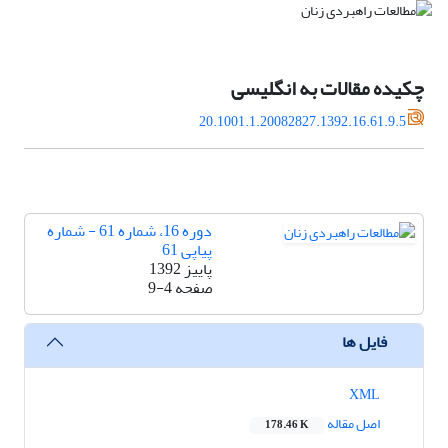
چکیده مقالات به انگلیسی
20.1001.1.20082827.1392.16.61.9.5
دوره 16، شماره 61 - شماره
پیاپی 61
پاییز 1392
صفحه
9-4
فایل ها
XML
اصل مقاله
178.46 K