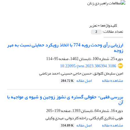
کلیدواژه‌ها =
تعزیر
تعداد مقالات:
2
ارزیابی رأی وحدت رویه 774 با اتخاذ رویکرد حمایتی نسبت به مهر
زوجه
دوره 25، شماره 100، تابستان 1402، صفحه
95-114
10.22095/jwss.2023.386394.3186
امین سلیمان کلوانق، حسین حاجی حسینی، احمد مرتاضی
مشاهده مقاله
اصل مقاله
284.72 K
بررسی فقهی- حقوقی گستره ی نشوز زوجین و شیوه ی مواجهه با
آن
دوره 16، شماره 64، تابستان 1393، صفحه
159-205
طوبی شاکری گلپایگانی، راحله کاردوانی، مهدی وکیلی
مشاهده مقاله
اصل مقاله
334.89 K