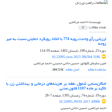
نویسنده =
احمد مرتاضی
تعداد مقالات:
2
ارزیابی رأی وحدت رویه 774 با اتخاذ رویکرد حمایتی نسبت به مهر
زوجه
دوره 25، شماره 100، تابستان 1402، صفحه
95-114
10.22095/jwss.2023.386394.3186
امین سلیمان کلوانق، حسین حاجی حسینی، احمد مرتاضی
مشاهده مقاله
اصل مقاله
284.72 K
امکان‌سنجی شمول نفقه بر هزینه‌های درمانی و بهداشتی زن با
تاکید بر ماده 1107 قانون مدنی
دوره 19، شماره 74، زمستان 1395، صفحه
7-28
10.22095/JWSS.2017.49906
احمد مرتاضی، حسین حاجی حسینی