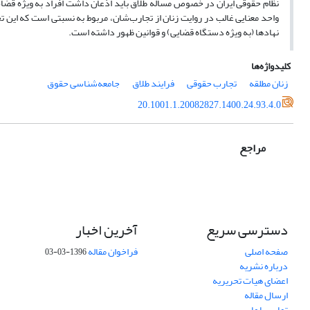
نظام حقوقی ایران در خصوص مساله طلاق باید اذعان داشت افراد به ویژه قضات و 
واحد معنایی غالب در روایت زنان از تجارب‌شان، مربوط به نسبتی است که این تج
نهادها (به ویژه دستگاه قضایی) و قوانین ظهور داشته است.
کلیدواژه‌ها
زنان مطلقه
تجارب حقوقی
فرایند طلاق
جامعه‌شناسی حقوق
20.1001.1.20082827.1400.24.93.4.0
مراجع
دسترسی سریع
آخرین اخبار
صفحه اصلی
فراخوان مقاله
1396-03-03
درباره نشریه
اعضای هیات تحریریه
ارسال مقاله
تماس با ما