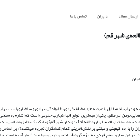
ارسال مقاله
داوران
تماس با ما
العه‌ی شهر قم)
یران.
ته و در ارتباط متقابل با عرصه های مختلف فردی، خانوادگی، نهادی و ساختاری است. بر ا
 قضایی بودن امر طلاق، یکی از مهمترین انواع آنها «تجارب حقوقی» است که اشاره به سنخی 
در طول درگیری و ارتباط با امر حقوقی دارد. این تحقیق بر آن است مبتنی بر مصاحبه نیمه ساختاریافته با زنان مطلقه (15 نمونه از شهر قم) و
ن را با چه کیفیتی و مبتنی بر نقش‌آفرینی کدام کنشگران تجربه می‌کنند؟» بر اساس یا
د. در این میان، سطح فردی به ویژه گروه قضات مهمترین مقوله به شمار آمده است. بط