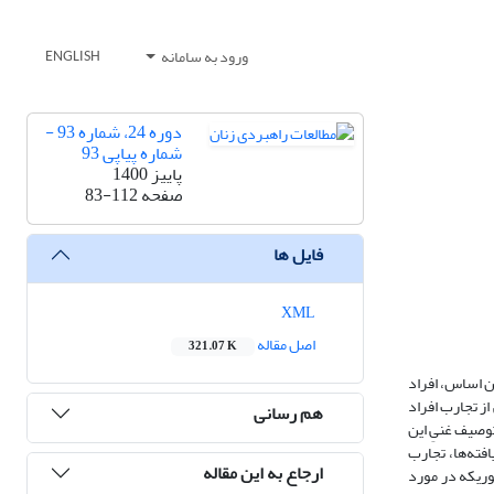
ورود به سامانه
ENGLISH
دوره 24، شماره 93 -
شماره پیاپی 93
پاییز 1400
صفحه
83-112
فایل ها
XML
اصل مقاله
321.07 K
ین اساس، افراد
از تجارب افراد
هم رسانی
 با تکنیک تحلیل مضامین، به توصیف غنیِ این
فته‌ها، تجارب
ارجاع به این مقاله
وریکه در مورد