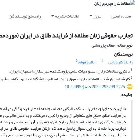
صفحه اصلی
مرور
اطلاعات نشریه
راهنمای نویسندگان
تجارب حقوقی زنان مطلقه از فرایند طلاق در ایران (موردمط
نوع مقاله : مقاله پژوهشی
نویسندگان
2
1
راحله کاردوانی
حانیه قوام
1
دکتری مطالعات زنان، عضو هیات علمی پژوهشکده مهرستان، اصفهان، ایران.
2
کارشناسی ارشد مطالعات زنان- حقوق زن در اسلام، دانشگاه ادیان و مذاهب، قم، ا
10.22095/jwss.2022.293799.2725
چکیده
طلاق پدیده ای اجتماعی است که با ارکان مختلف جامعه اعم از خرد و کلان درآمیخ
در فرایند طلاق سنخ های متفاوتی از وقایع را تجربه می‌کنند و به دلیل قانونی و
تجارب پرداخته تا به این سوال پاسخ دهد که «زنان فرایند حقوقی طلاق در ایرا
حقوقی زنان در فرایند طلاق در سه سطح فردی، نهادی و قانونی صورت می‌ گیر