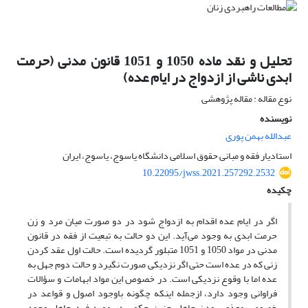
تحلیل و نقد ماده 1050 و 1051 قانون مدنی (حرمت
ابدی ناشی از ازدواج در ایام عده)
نوع مقاله : مقاله پژوهشی
نویسنده
عبدالله بهمن پوری
استادیار فقه و مبانی حقوق اسلامی دانشگاه یاسوج، یاسوج، ایران
10.22095/jwss.2021.257292.2532
چکیده
اگر در ایام عده اقدام به ازدواج شود در دو صورت میان مرد و زن
حرمت ابدی به وجود می‌آید. این دو حالت به تبعیت از فقه در قانون
مدنی در مواد 1050 و 1051 متبلور گردیده است. حالت اول عقد کردن
زنی که در عده است حتی اگر نزدیکی صورت نگیرد و حالت دوم جهل به
عده اما با وقوع نزدیکی است. در خصوص این مواد ابهامات و سؤالات
فراوانی وجود دارد، ازجمله اینکه چگونه باوجود اصول و قواعد در
خصوص معذور بودن جاهل چنین حکمی در مورد فرد جاهل وجود