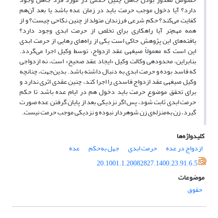
دارد؟ آیا دخول موجب حرمت باید در زمان عده باشد یا بعد آن‌هم
کفایت می‌کند؟ حکم شرعی فرزندان متولد از چنین نکاحی چیست؟ و از
همه مهم‌تر آیا راهکاری برای تخلص از حرمت ابدی وجود دارد؟
یافته‌های این پژوهش حاکی است یکی از راه‌های رهایی از حرمت ابدی
این است که معمولاً صیغه­ی عقد ازدواج، توسط وکیل اجرا مى‌گردد.
بنابراین، محدوده­ی وکالت وکیل «ایجاد عقد صحیح» است، نه ازدواجى
که فاسد بوده و حرمت ابدى به دنبال داشته باشد. بدین‌جهت، چنانچه
وکیل صیغه­ی عقد ازدواج فاسدى را اجرا کند، چنین عقدى اثرى ندارد و
برای تحقق موضوع حرمت باید دخول هم در ایام عده باشد تا حکم
حرمت ابدی ثابت شود، پس اگر نزدیکی بعد از پایان گرفتن عده صورت
گیرد، زن به‌منزله‌ی زن شوهردار نبوده و نزدیکی موجب حرمت نیست.
کلیدواژه‌ها
ازدواج در عده
حرمت ابدی
جهل به‌حکم
عده
20.1001.1.20082827.1400.23.91.6.5
موضوعات
حقوق