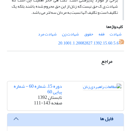
برخی از موارد پذیرفتنی است. نکت هی حائز اهمیت این است که
شهادت ی ک حق نیست که زنان از این حق محروم شده باشند بلکه یک
تکلیف است و تکلیف آنها نسبت به مردان سه لتر می باشد.
کلیدواژه‌ها
شهادت
فقه
حقوق
شهادت زن
شهادت مرد
20.1001.1.20082827.1392.15.60.5.6
مراجع
دوره 15، شماره 60 - شماره
پیاپی 60
تابستان 1392
صفحه
111-143
فایل ها