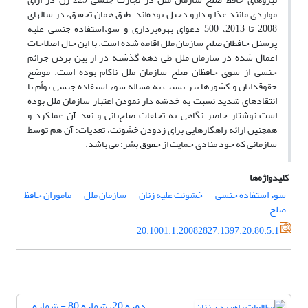
مواردی مانند غذا و دارو دخیل بوده‌اند. طبق همان تحقیق، در سالهای
2008 تا 2013، 500 دعوای بهره‌برداری و سوءاستفاده جنسی علیه
پرسنل حافظان صلح سازمان ملل اقامه شده است. با این حال اصلاحات
اعمال شده در سازمان ملل طی دهه گذشته در از بین بردن جرائم
جنسی از سوی حافظان صلح سازمان ملل ناکام بوده است. موضع
حقوقدانان و کشورها نیز نسبت به مساله سوء استفاده جنسی توأم با
انتقادهای شدید نسبت به خدشه دار نمودن اعتبار سازمان ملل بوده
است.نوشتار حاضر نگاهی به تخلفات صلح‌بانی و نقد آن عملکرد و
همچنین ارائه راهکارهایی برای زدودن خشونت، تعدیات؛ آن هم توسط
سازمانی که خود منادی حمایت از حقوق بشر؛ می باشد.
کلیدواژه‌ها
سوء استفاده جنسی
خشونت علیه زنان
سازمان ملل
ماموران حافظ
صلح
20.1001.1.20082827.1397.20.80.5.1
دوره 20، شماره 80 - شماره