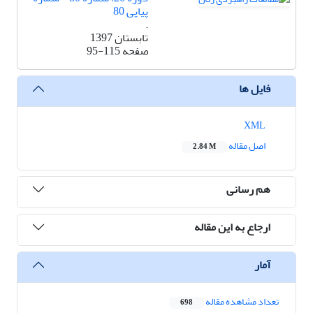
پیاپی 80
.
تابستان 1397
صفحه
95-115
فایل ها
XML
اصل مقاله
2.84 M
هم رسانی
ارجاع به این مقاله
آمار
تعداد مشاهده مقاله
698