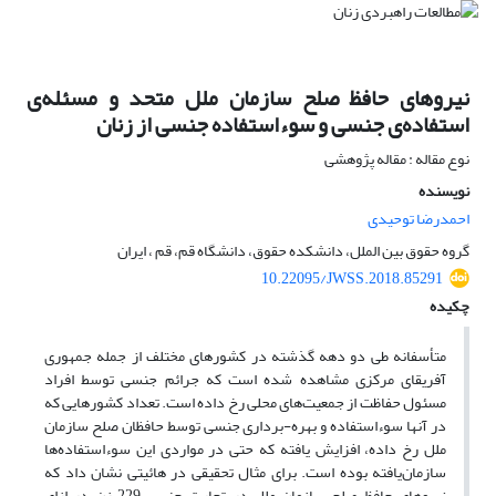
نیروهای حافظ صلح سازمان ملل متحد و مسئله‌ی
استفاده‌ی جنسی و سوءاستفاده جنسی از زنان
نوع مقاله : مقاله پژوهشی
نویسنده
احمدرضا توحیدی
گروه حقوق بین الملل، دانشکده حقوق، دانشگاه قم، قم ، ایران
10.22095/JWSS.2018.85291
چکیده
متأسفانه طی دو دهه گذشته در کشورهای مختلف از جمله جمهوری
آفریقای مرکزی مشاهده شده است که جرائم جنسی توسط افراد
مسئول حفاظت از جمعیت‌های محلی رخ داده است. تعداد کشورهایی که
در آنها سوءاستفاده و بهره-برداری جنسی توسط حافظان صلح سازمان
ملل رخ داده، افزایش یافته که حتی در مواردی این سوءاستفاده‌ها
سازمان‌یافته بوده است. برای مثال تحقیقی در هائیتی نشان داد که
نیروهای حافظ صلح سازمان ملل در تجارت جنسی 229 زن در ازای