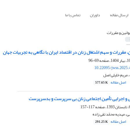
ارسال مقاله
داوران
تماس با ما
وانین و مقررات
ن، مقررات و سهم اشتغال زنان در اقتصاد ایران با نگاهی به تجربیات جهان
69-96
10.22095/jwss.2025.
، مریم خلیلی اصل
اصل مقاله
577.65 K
 و اجرایی تأمین اجتماعی زنان بی سرپرست و بدسرپرست
117-157
ی، مهدیه محمّد تقی زاده
اصل مقاله
291.25 K