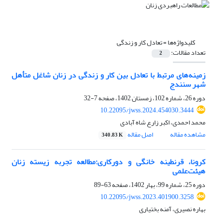
کلیدواژه‌ها =
تعادل کار و زندگی
تعداد مقالات:
2
زمینه‌های مرتبط با تعادل بین کار و زندگی در زنان شاغل متأهل
شهر سنندج
دوره 26، شماره 102، زمستان 1402، صفحه
7-32
10.22095/jwss.2024.454030.3444
محمد احمدی، اکبر زارع شاه آبادی
مشاهده مقاله
اصل مقاله
340.83 K
کرونا، قرنطینه خانگی و دورکاری:مطالعه تجربه زیسته زنان
هیئت‌علمی
دوره 25، شماره 99، بهار 1402، صفحه
63-89
10.22095/jwss.2023.401900.3258
بهاره نصیری، آمنه بختیاری