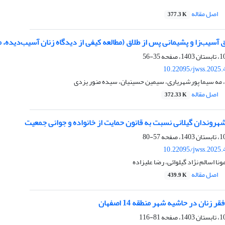
اصل مقاله
377.3 K
 آسیب‌زا و پشیمانی پس از طلاق (مطالعه کیفی از دیدگاه زنان آسیب‌دیده، 
35-56
10.22095/jwss.2025.
 مه سیما پورشهریاری، سیمین حسینیان، سیده منور یزدی
اصل مقاله
372.33 K
ندان گیلانی نسبت به قانون حمایت از خانواده و جوانی جمعیت
57-80
10.22095/jwss.2025.
نا اسالم نژاد گیلوائی، رضا علیزاده
اصل مقاله
439.9 K
 زنان در حاشیه شهر منطقه 14 اصفهان
81-116