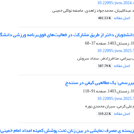
10.22095/jwss.2024.
 عبداللهیان، محمدجواد زاهدی، عاصفه توکلی خمینی
اصل مقاله
402.53 K
انشجویان دختر از طریق مشارکت در فعالیت‌های فوق‌برنامه ورزشی دانشگاه
37-68
10.22095/jwss.2025.
 بهرامی، منا فرزادفر، سجاد سروش
اصل مقاله
587.79 K
غیررسمی: یک مطالعه‏ی کیفی در سنندج
91-118
10.22095/jwss.2025.
 علی کرمی، سیران محمدی نوره
اصل مقاله
319.22 K
 زیسته ی مصرف نمایشی در بین زنان تحت پوشش کمیته امداد امام خمینی