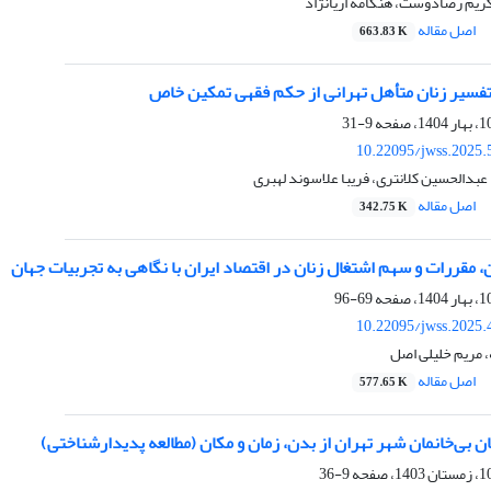
ریم رضادوست، هنگامه اریانژاد
اصل مقاله
663.83 K
 تفسیر زنان متأهل تهرانی از حکم فقهی تمکین خاص
9-31
10.22095/jwss.2025.
 عبدالحسین کلانتری، فریبا علاسوند لهبری
اصل مقاله
342.75 K
ن، مقررات و سهم اشتغال زنان در اقتصاد ایران با نگاهی به تجربیات جهان
69-96
10.22095/jwss.2025.
، مریم خلیلی اصل
اصل مقاله
577.65 K
ن بی‌خانمان شهر تهران از بدن، زمان و مکان (مطالعه پدیدارشناختی)
9-36