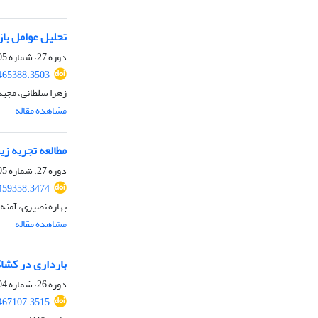
تحلیل عوامل با
دوره 27، شماره 105، پاییز 1403، صفحه
465388.3503
زهرا سلطانی، مجید
مشاهده مقاله
مطالعه تجربه زی
دوره 27، شماره 105، پاییز 1403، صفحه
459358.3474
بهاره نصیری، آمنه 
مشاهده مقاله
بارداری در کشا
دوره 26، شماره 104، تابستان 1403، صفحه
467107.3515