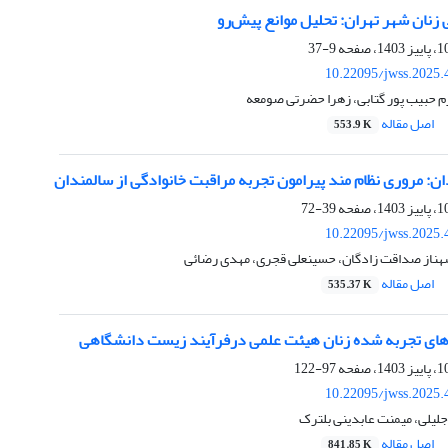
نان شهر تهران: تحلیل موانع پیش‌رو
9-37
10.22095/jwss.2025.
م حبیب پور گتابی، زهرا حضرتی صومعه
اصل مقاله
553.9 K
ن: مروری نظام ‏مند پیرامون تجربه مراقبت خانوادگی از سالمندان
39-72
10.22095/jwss.2025.
شهناز صداقت زادگان، حسینعلی قجری، مهدی رضائی
اصل مقاله
535.37 K
های تجربه شده زنان هیئت علمی درفرآیند زیست دانشگاهی
97-122
10.22095/jwss.2025.
جلیلی، میمنت عابدینی بلترک
اصل مقاله
841.85 K