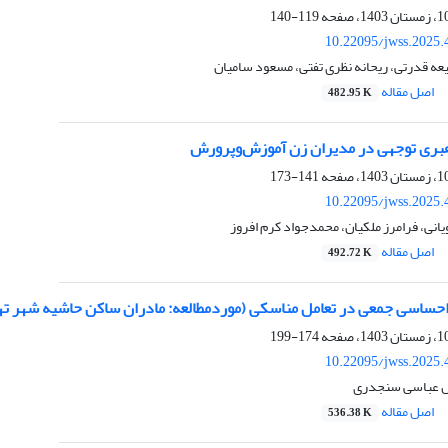
119-140
10.22095/jwss.2025.
ه قدرتی، ریحانه نظری تفتی، مسعود سامیان
اصل مقاله
482.95 K
هبری توجهی در مدیران زن آموزش‌وپرورش
141-173
10.22095/jwss.2025.
اویانی، فرامرز ملکیان، محمدجواد کرم افروز
اصل مقاله
492.72 K
احساسی جمعی در تعامل مناسکی (موردمطالعه: مادران ساکن حاشیه شهر ته
174-199
10.22095/jwss.2025.
س عباسی سنجدری
اصل مقاله
536.38 K