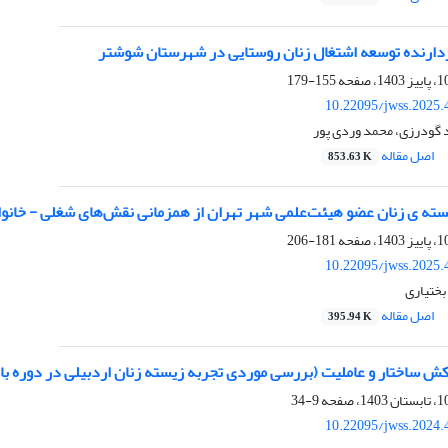
زدارنده توسعه اشتغال زنان روستایی در شهرستان شوشتر
155-179
10.22095/jwss.2025.
 گودرزی، محمد وردی پور
اصل مقاله
853.63 K
سته ی زنان عضو هیئت‌علمی شهر تهران از همزمانی نقش‌‌های شغلی - خانوا
181-206
10.22095/jwss.2025.
بختیاری
اصل مقاله
395.94 K
کش ساختار و عاملیت (بررسی موردی تجربه زیسته زنان اردبیلی در دوره با
9-34
10.22095/jwss.2024.