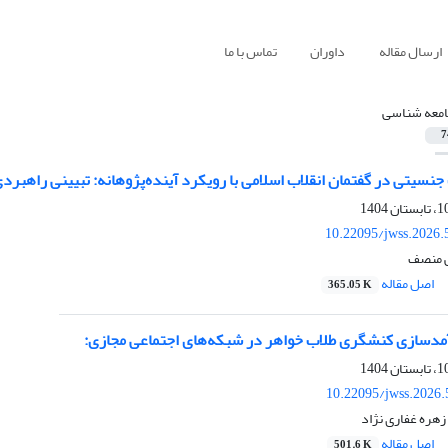
ارسال مقاله
داوران
تماس با ما
معه شناسی
7
جنسیتی در گفتمان انقلاب اسلامی با رویکرد آینده‌پژوهانه: تبیینی راهبردی
10.22095/jwss.2026.
ی منصف
اصل مقاله
365.05 K
مدسازی کنشگری طلاب خواهر در شبکه‌های اجتماعی مجازی:
10.22095/jwss.2026.
هره غفاری نژاد
اصل مقاله
501.6 K