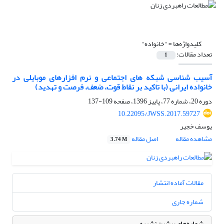
کلیدواژه‌ها =
"خانواده"
تعداد مقالات:
1
آسیب شناسی شبکه های اجتماعی و نرم افزارهای موبایلی در
خانواده ایرانی (با تاکید بر نقاط قوت، ضعف، فرصت و تهدید)
دوره 20، شماره 77، پاییز 1396، صفحه
109-137
10.22095/JWSS.2017.59727
یوسف خجیر
مشاهده مقاله
اصل مقاله
3.74 M
مقالات آماده انتشار
شماره جاری
شماره‌های پیشین نشریه