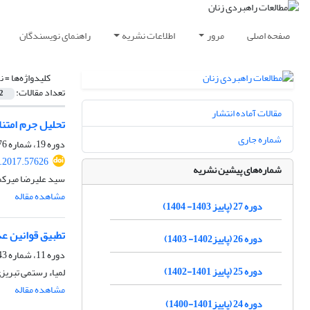
صفحه اصلی
مرور
اطلاعات نشریه
راهنمای نویسندگان
کلیدواژه‌ها =
ن
تعداد مقالات:
2
مقالات آماده انتشار
تحلیل جرم امتنا
شماره جاری
دوره 19، شماره 76، تابستان 1396، صفحه
.2017.57626
شماره‌های پیشین نشریه
سید علیرضا میرکم
مشاهده مقاله
دوره 27 (پاییز 1403- 1404)
تطبیق قوانین عد
دوره 26 (پاییز1402- 1403)
دوره 11، شماره 43، بهار 1388، صفحه
دوره 25 (پاییز 1401-1402)
لمیاء رستمی تبریز
مشاهده مقاله
دوره 24 (پاییز1401-1400)