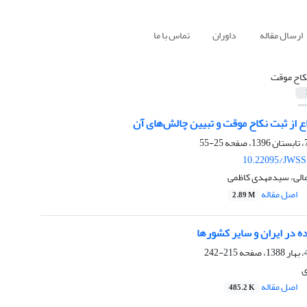
ارسال مقاله
داوران
تماس با ما
کاح موقت
ع از ثبت نکاح موقت و تبیین چالش‌های آن
25-55
10.22095/JWSS
الی، سیدمهدی کاظمی
اصل مقاله
2.89 M
ه در ایران و سایر کشورها
215-242
ی
اصل مقاله
485.2 K