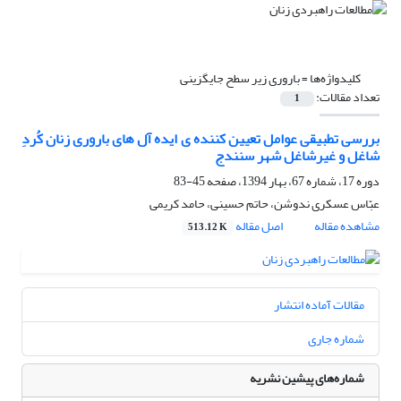
کلیدواژه‌ها =
باروری زیر سطح جایگزینی
تعداد مقالات:
1
بررسی تطبیقی عوامل تعیین کننده ی ایده آل های باروری زنان کُردِ
شاغل و غیرشاغل شهر سنندج
دوره 17، شماره 67، بهار 1394، صفحه
45-83
عبّاس عسکری ندوشن، حاتم حسینی، حامد کریمی
مشاهده مقاله
اصل مقاله
513.12 K
مقالات آماده انتشار
شماره جاری
شماره‌های پیشین نشریه