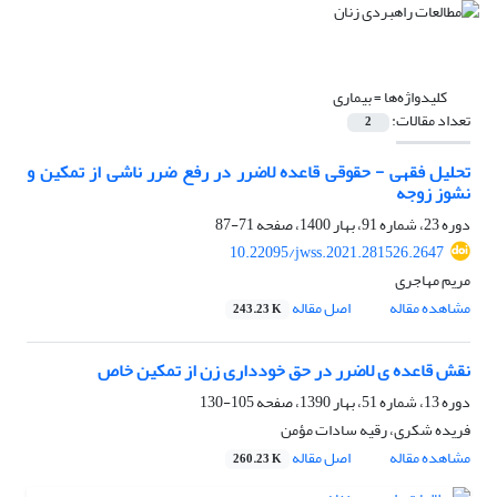
کلیدواژه‌ها =
بیماری
تعداد مقالات:
2
تحلیل فقهی - حقوقی قاعده لاضرر در رفع ضرر ناشی از تمکین و
نشوز زوجه
دوره 23، شماره 91، بهار 1400، صفحه
71-87
10.22095/jwss.2021.281526.2647
مریم مهاجری
مشاهده مقاله
اصل مقاله
243.23 K
نقش قاعده ی لاضرر در حق خودداری زن از تمکین خاص
دوره 13، شماره 51، بهار 1390، صفحه
105-130
فریده شکری، رقیه سادات مؤمن
مشاهده مقاله
اصل مقاله
260.23 K