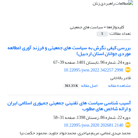
کلیدواژه‌ها =
سیاست های جمعیتی
تعداد مقالات:
5
بررسی کیفی نگرش به سیاست های جمعیتی و فرزند آوری (مطالعه
موردی جوانان استان اردبیل)
دوره 24، شماره 96، تابستان 1401، صفحه
39-67
10.22095/jwss.2022.342257.2998
قادر بالاخانی
مشاهده مقاله
اصل مقاله
363.33 K
آسیب شناسی سیاست های تقنینی جمعیتی جمهوری اسلامی ایران
و ارائه شاخص های مطلوب
دوره 22، شماره 86، زمستان 1398، صفحه
31-58
10.22095/jwss.2020.202681.2140
محمد مهدی غمامی، مریم مهاجری، محمدجواد جاوید، محمود حکمت نیا