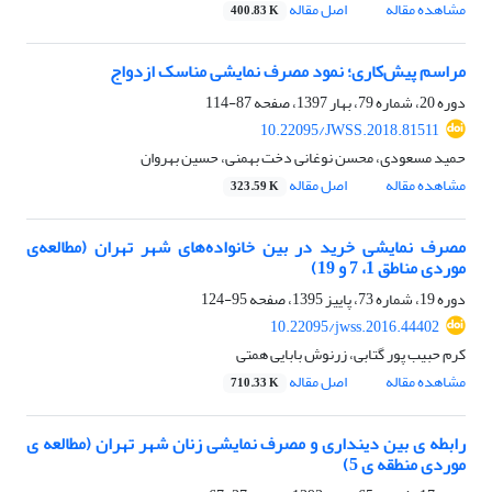
مشاهده مقاله
اصل مقاله
400.83 K
مراسم پیش‌کاری؛ نمود مصرف نمایشی مناسک ازدواج
دوره 20، شماره 79، بهار 1397، صفحه
87-114
10.22095/JWSS.2018.81511
حمید مسعودی، محسن نوغانی دخت بهمنی، حسین بهروان
مشاهده مقاله
اصل مقاله
323.59 K
مصرف نمایشی خرید در بین خانواده‌های شهر تهران (مطالعه‌ی
موردی مناطق 1، 7 و 19)
دوره 19، شماره 73، پاییز 1395، صفحه
95-124
10.22095/jwss.2016.44402
کرم حبیب پور گتابی، زرنوش بابایی همتی
مشاهده مقاله
اصل مقاله
710.33 K
رابطه ی بین دینداری و مصرف نمایشی زنان شهر تهران (مطالعه ی
موردی منطقه ی 5)