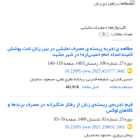
کلیدواژه‌ها =
مصرف نمایشی
تعداد مقالات:
5
مطالعه ی تجربه زیسته ی مصرف نمایشی در بین زنان تحت پوشش
کمیته امداد امام خمینی(ره) در شهر مشهد
دوره 27، شماره 106، زمستان 1403، صفحه
119-140
10.22095/jwss.2025.453777.3442
حسین قدرتی، شفیعه قدرتی، ریحانه نظری تفتی، مسعود سامیان
مشاهده مقاله
اصل مقاله
482.95 K
فهم تجربه‌ی زیسته‌ی زنان از رفتار متکبرانه در مصرف برندها و
کالاهای لوکس
دوره 23، شماره 92، تابستان 1400، صفحه
59-83
10.22095/jwss.2021.238631.2401
پیمان پروری، محمود محمدیان